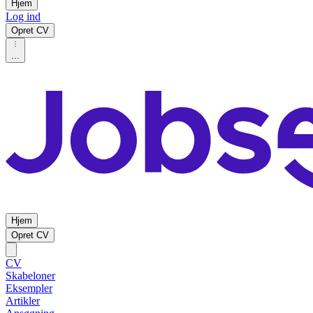
Hjem
Log ind
Opret CV
...
Hjem
Opret CV
CV
Skabeloner
Eksempler
Artikler