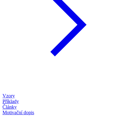
Vzory
Příklady
Články
Motivační dopis