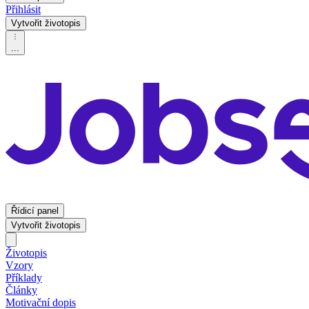
Přihlásit
Vytvořit životopis
...
Řídicí panel
Vytvořit životopis
Životopis
Vzory
Příklady
Články
Motivační dopis