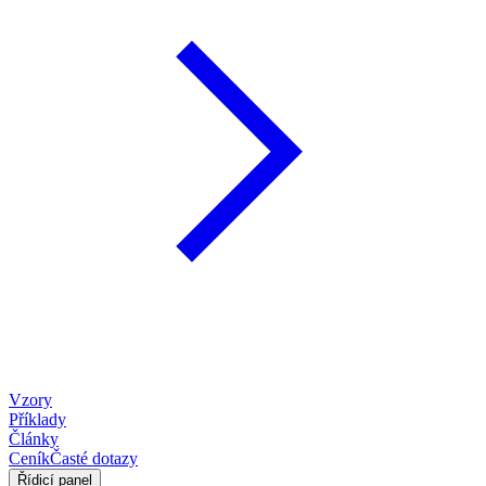
Vzory
Příklady
Články
Ceník
Časté dotazy
Řídicí panel