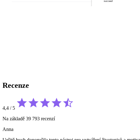
Recenze
4,4
/
5
Na základě 39 793 recenzí
Anna
Určitě bych doporučila tento nástroj pro vytváření životopisů a motiv