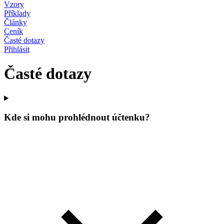
Vzory
Příklady
Články
Ceník
Časté dotazy
Přihlásit
Časté dotazy
Kde si mohu prohlédnout účtenku?