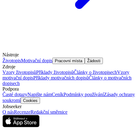
Nástroje
Životopis
Motivační dopis
Pracovní místa
Žádosti
Zdroje
Vzory životopisů
Příklady životopisů
Články o životopisech
Vzory
motivační dopis
Příklady motivačních dopisů
Články o motivačních
dopisech
Podpora
Časté dotazy
Napište nám
Ceník
Podmínky používání
Zásady ochrany
soukromí
Cookies
Jobseeker
O nás
Recenze
Redakční směrnice