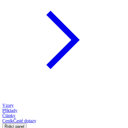
Vzory
Příklady
Články
Ceník
Časté dotazy
Řídicí panel