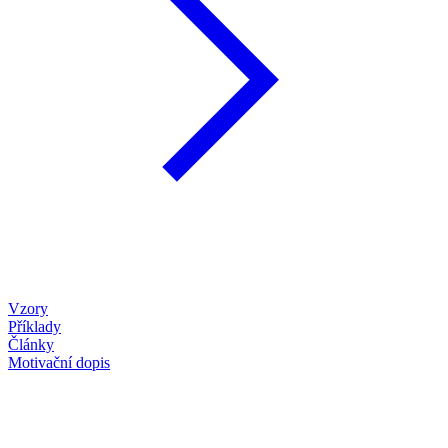
Vzory
Příklady
Články
Motivační dopis