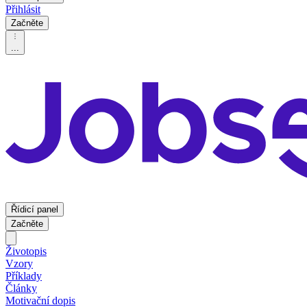
Přihlásit
Začněte
...
Řídicí panel
Začněte
Životopis
Vzory
Příklady
Články
Motivační dopis