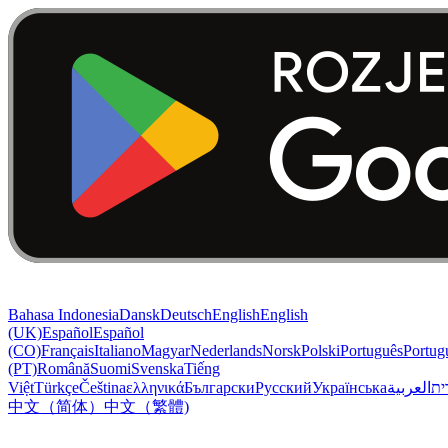
Bahasa Indonesia
Dansk
Deutsch
English
English
(UK)
Español
Español
(CO)
Français
Italiano
Magyar
Nederlands
Norsk
Polski
Português
Portug
(PT)
Română
Suomi
Svenska
Tiếng
Việt
Türkçe
Čeština
ελληνικά
Български
Русский
Українська
العربية
ִית
中文（简体）
中文（繁體)