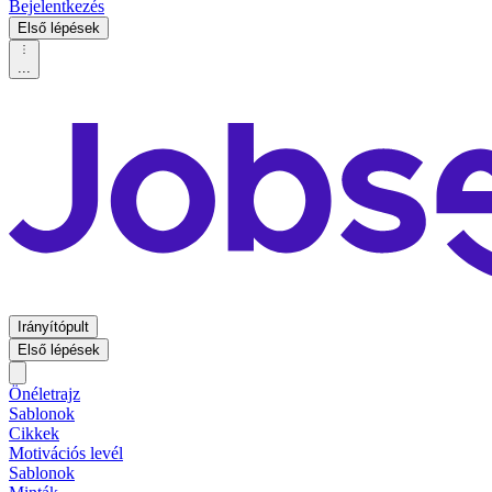
Bejelentkezés
Első lépések
...
Irányítópult
Első lépések
Önéletrajz
Sablonok
Cikkek
Motivációs levél
Sablonok