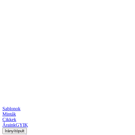
Sablonok
Minták
Cikkek
Áraink
GYIK
Irányítópult