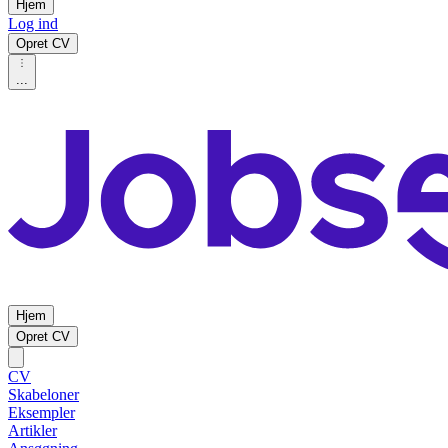
Hjem
Log ind
Opret CV
...
Hjem
Opret CV
CV
Skabeloner
Eksempler
Artikler