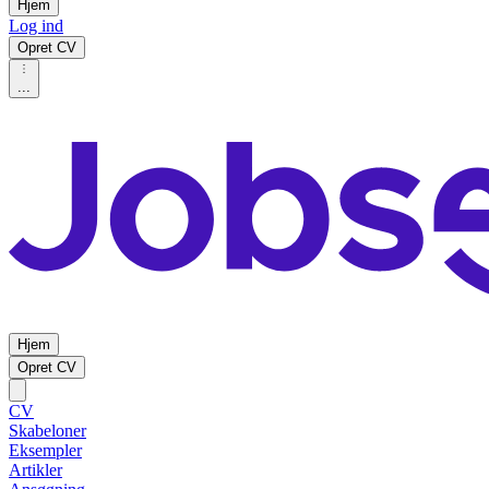
Hjem
Log ind
Opret CV
...
Hjem
Opret CV
CV
Skabeloner
Eksempler
Artikler