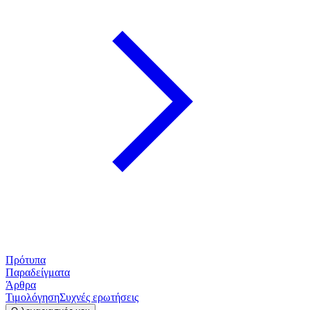
Πρότυπα
Παραδείγματα
Άρθρα
Τιμολόγηση
Συχνές ερωτήσεις