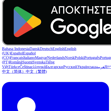
Bahasa Indonesia
Dansk
Deutsch
English
English
(UK)
Español
Español
(CO)
Français
Italiano
Magyar
Nederlands
Norsk
Polski
Português
Portug
(PT)
Română
Suomi
Svenska
Tiếng
Việt
Türkçe
Čeština
ελληνικά
Български
Русский
Українська
العربية
ִית
中文（简体）
中文（繁體)