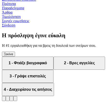
Πρότυπα
Παραδείγματα
Άρθρα
Τιμολόγηση
Συχνές ερωτήσεις
Σύνδεση
Η
πρόσληψη
έγινε εύκολη
Η #1 εργαλειοθήκη για να βρεις τη δουλειά των ονείρων σου.
Ξεκίνα
1
-
Φτιάξε βιογραφικό
2
-
Βρες αγγελίες
3
-
Γράψε επιστολές
4
-
Διαχειρίσου τις αιτήσεις