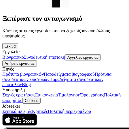
Ξεπέρασε τον ανταγωνισμό
Κάνε τις αιτήσεις εργασίας σου να ξεχωρίζουν από άλλους
υποψηφίους.
Ξεκίνα
Εργαλεία
Βιογραφικό
Συνοδευτική επιστολή
Αγγελίες εργασίας
Αιτήσεις εργασίας
Πηγές
Πρότυπα βιογραφικών
Παραδείγματα βιογραφικού
Πρότυπα
συνοδευτικών επιστολών
Παραδείγματα συνοδευτικών
επιστολών
Blog
Υποστήριξη
Συχνές ερωτήσεις
Επικοινωνία
Τιμολόγηση
Όροι χρήσης
Πολιτική
απορρήτου
Cookies
Jobseeker
Σχετικά με εμάς
Κριτικές
Πολιτική περιεχομένου