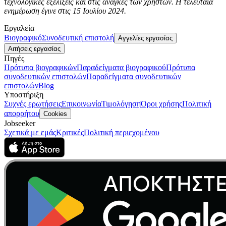
τεχνολογικές εξελίξεις και στις ανάγκες των χρηστών. Η τελευταία
ενημέρωση έγινε στις 15 Ιουλίου 2024.
Εργαλεία
Βιογραφικό
Συνοδευτική επιστολή
Αγγελίες εργασίας
Αιτήσεις εργασίας
Πηγές
Πρότυπα βιογραφικών
Παραδείγματα βιογραφικού
Πρότυπα
συνοδευτικών επιστολών
Παραδείγματα συνοδευτικών
επιστολών
Blog
Υποστήριξη
Συχνές ερωτήσεις
Επικοινωνία
Τιμολόγηση
Όροι χρήσης
Πολιτική
απορρήτου
Cookies
Jobseeker
Σχετικά με εμάς
Κριτικές
Πολιτική περιεχομένου