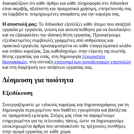
διασφαλίζουν ότι κάθε άρθρο και κάθε πληροφορία στο
Jobseeker
είναι ακριβής, αξιόπιστη και πραγματικά χρήσιμη, επιτρέποντάς σας
να λαμβάνετε τεκμηριωμένες αποφάσεις για την καριέρα σας.
Η αποστολή μας:
Το
Jobseeker
εξοπλίζει κάθε άτομο που αναζητά
εργασία με εργαλεία, γνώση και αυτοπεποίθηση για να διεκδικήσει
και να εξασφαλίσει την ιδανική θέση εργασίας. Προσφέρουμε
εξειδικευμένες συμβουλές γραμμένες από ανθρώπους και
πρακτικά εργαλεία, προσαρμοσμένα σε κάθε επαγγελματικό κλάδο
και στάδιο καριέρας. Σας καθοδηγούμε στην εύρεση της σωστής
θέσης εργασίας για εσάς, στη δημιουργία
ξεχωριστών
βιογραφικών
, στη σύνταξη
επιτυχημένων συνοδευτικών επιστολών
και στη διαχείριση των αιτήσεων εργασίας σας.
Δέσμευση για ποιότητα
Εξειδίκευση
Συνεργαζόμαστε με ειδικούς καριέρας και δημοσιογράφους για τη
δημιουργία περιεχομένου που διαθέτει εγκυρότητα και βασίζεται
σε πραγματική εμπειρία. Στόχος μας είναι να παραμένουμε
ενημερωμένοι για τις τελευταίες τάσεις, ώστε να δημιουργούμε
ολοκληρωμένα άρθρα που αντανακλούν τις τρέχουσες συνθήκες
στην αγορά εργασίας σε κάθε χώρα.