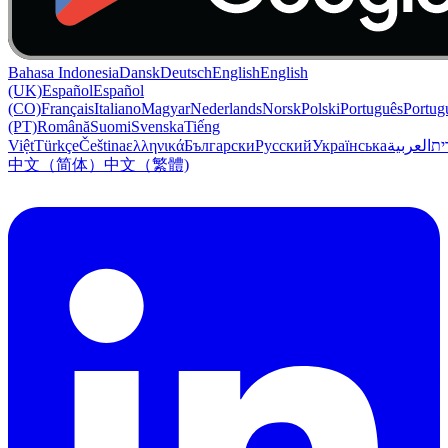
Bahasa Indonesia
Dansk
Deutsch
English
English
(UK)
Español
Español
(CO)
Français
Italiano
Magyar
Nederlands
Norsk
Polski
Português
Portug
(PT)
Română
Suomi
Svenska
Tiếng
Việt
Türkçe
Čeština
ελληνικά
Български
Русский
Українська
العربية
ִית
中文（简体）
中文（繁體)