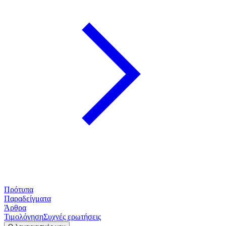
Πρότυπα
Παραδείγματα
Άρθρα
Τιμολόγηση
Συχνές ερωτήσεις