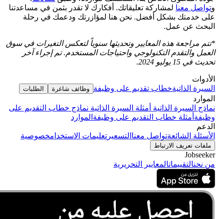
و
تواصل معنا
لمشاركة تعليقاتك. أفكارك لا تقدر بثمن في مساعدتنا
على خدمتك بشكل أفضل. نحن هنا لمؤازرتك ودعمك في رحلة
البحث عن عمل.
*تتم مراجعة هذه المعايير وتحديثها سنوياً لتعكس التغيرات في سوق
العمل والتقدم التكنولوجي واحتياجات المستخدم. تم إجراء آخر
تحديث في 15 يوليو 2024.
الأدوات
السيرة الذاتية
خطاب تقديم على وظيفة
وظائف شاغرة
الطلبات
الموارد
نماذج السيرة الذاتية
أمثلة السيرة الذاتية
نماذج خطاب التقديم على
وظيفة
أمثلة خطاب التقديم على وظيفة
الموارد
الدعم
الأسئلة الشائعة
تواصل معنا
التسعير
تعليمات الاستخدام
خصوصية
ملفات تعريف الارتباط
Jobseeker
من نحن
التقييمات
المعايير التحريرية