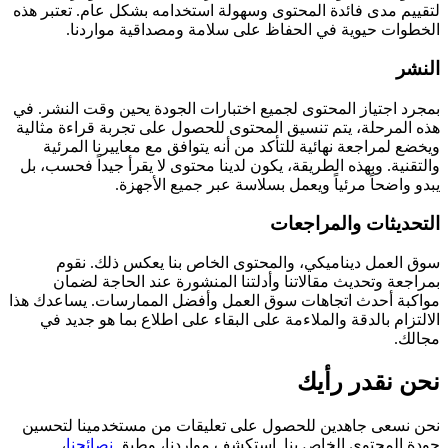
لتقييم مدى فائدة المحتوى وسهولة استخدامه بشكل عام. تعتبر هذه
الخطوات حيوية في الحفاظ على سلامة ومصداقية مواردنا.
النشر
بمجرد اجتياز المحتوى لجميع اختبارات الجودة يحين وقت النشر. في
هذه المرحلة، يتم تنسيق المحتوى للحصول على تجربة قراءة مثالية
ويخضع لمراجعة نهائية للتأكد من أنه يتوافق مع معاييرنا المرئية
والتقنية. وبهذه الطريقة، يكون لدينا محتوى لا يقرأ جيداً فحسب، بل
يبدو واضحاً مرئياً ويعمل بسلاسة عبر جميع الأجهزة.
التحديثات والمراجعات
سوق العمل ديناميكي، والمحتوى الخاص بنا يعكس ذلك. نقوم
بمراجعة وتحديث مقالاتنا وأدلتنا المنشورة عند الحاجة لضمان
مواكبة أحدث اتجاهات سوق العمل وأفضل الممارسات. يساعدك هذا
الالتزام بالدقة والملاءمة على البقاء على اطلاع بما هو جديد في
مجالك.
نحن نقدر رأيك
نحن نسعى جاهدين للحصول على تعليقات من مستخدمينا لتحسين
جودة المحتوى الخاص بنا. استكشف مواردنا، وطبق
نصائحنا
،