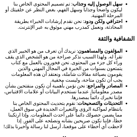
سهل الوصول إليه وجذاب
: تم ​​تصميم المحتوى الخاص بنا
ليكون واضحاً وجذاباً وسهل الفهم، بغض النظر عن خلفيتك أو
المرحلة المهنية.
احترافي ولكن ودود
: نحن نقدم إرشادات الخبراء بطريقة
المحادثة، ونعمل كمدرب مهني موثوق به عبر الإنترنت.
الشفافية والثقة
المؤلفون والمساهمون
: نريدك أن تعرف من هو الخبير الذي
تقرأ له. ولهذا السبب نذكر صراحة من هو الشخص الذي يقف
وراء كل جزء من المحتوى. نحن فخورون بالعمل مع كتاب
يتمتعون بسنوات من الخبرة في المجال المهني والذين
يقومون بصياغة مقالات شاملة، ونعتقد أن هذه المعلومات
يجب أن تكون متاحة، وليست مخفية.
المصادر والمراجع
: نحن نؤمن بأهمية أن نكون منفتحين بشأن
مصدر معلوماتنا. عندما نستخدم البيانات أو علامات الاقتباس،
فإننا نخبرك دائماً بمصدرها.
التحديثات والتصحيحات
: نقوم بتحديث المحتوى الخاص بنا
بانتظام لمواكبة الرؤى والتغيرات الجديدة في سوق العمل،
مما يضمن حصولك دائماً على أحدث المعلومات. وإذا ارتكبنا
خطأ، فإننا نكون صريحين بشأنه ونصلحه على الفور. إذا
لاحظت أي أخطاء على موقعنا، أرسل لنا رسالة وأخبرنا بذلك!