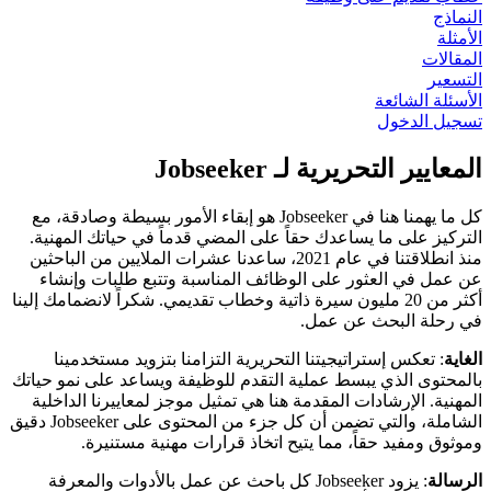
النماذج
الأمثلة
المقالات
التسعير
الأسئلة الشائعة
تسجيل الدخول
المعايير التحريرية لـ Jobseeker
كل ما يهمنا هنا في Jobseeker هو إبقاء الأمور بسيطة وصادقة، مع
التركيز على ما يساعدك حقاً على المضي قدماً في حياتك المهنية.
منذ انطلاقتنا في عام 2021، ساعدنا عشرات الملايين من الباحثين
عن عمل في العثور على الوظائف المناسبة وتتبع طلبات وإنشاء
أكثر من 20 مليون سيرة ذاتية وخطاب تقديمي. شكراً لانضمامك إلينا
في رحلة البحث عن عمل.
الغاية
: تعكس إستراتيجيتنا التحريرية التزامنا بتزويد مستخدمينا
بالمحتوى الذي يبسط عملية التقدم للوظيفة ويساعد على نمو حياتك
المهنية. الإرشادات المقدمة هنا هي تمثيل موجز لمعاييرنا الداخلية
الشاملة، والتي تضمن أن كل جزء من المحتوى على
Jobseeker
دقيق
وموثوق ومفيد حقاً، مما يتيح اتخاذ قرارات مهنية مستنيرة.
الرسالة
: يزود
Jobseeker
كل باحث عن عمل بالأدوات والمعرفة