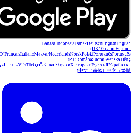
Bahasa Indonesia
Dansk
Deutsch
English
English
(UK)
Español
Español
O)
Français
Italiano
Magyar
Nederlands
Norsk
Polski
Português
Português
(PT)
Română
Suomi
Svenska
Tiếng
Українська
Русский
Български
ελληνικά
Čeština
Türkçe
Việt
עִברִית
العر
中文（简体）
中文（繁體)