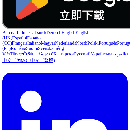
Bahasa Indonesia
Dansk
Deutsch
English
English
(UK)
Español
Español
(CO)
Français
Italiano
Magyar
Nederlands
Norsk
Polski
Português
Portug
(PT)
Română
Suomi
Svenska
Tiếng
Việt
Türkçe
Čeština
ελληνικά
Български
Русский
Українська
العربية
ִית
中文（简体）
中文（繁體)