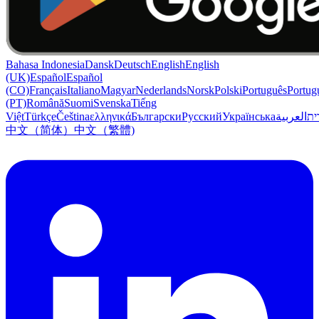
Bahasa Indonesia
Dansk
Deutsch
English
English
(UK)
Español
Español
(CO)
Français
Italiano
Magyar
Nederlands
Norsk
Polski
Português
Portug
(PT)
Română
Suomi
Svenska
Tiếng
Việt
Türkçe
Čeština
ελληνικά
Български
Русский
Українська
العربية
ִית
中文（简体）
中文（繁體)