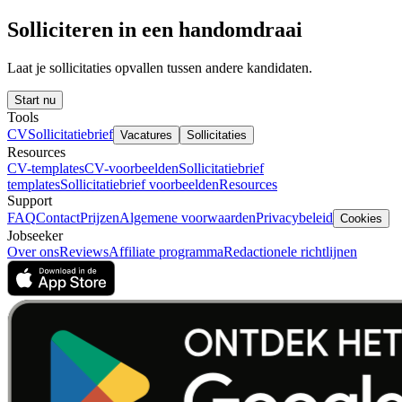
Solliciteren in een handomdraai
Laat je sollicitaties opvallen tussen andere kandidaten.
Start nu
Tools
CV
Sollicitatiebrief
Vacatures
Sollicitaties
Resources
CV-templates
CV-voorbeelden
Sollicitatiebrief
templates
Sollicitatiebrief voorbeelden
Resources
Support
FAQ
Contact
Prijzen
Algemene voorwaarden
Privacybeleid
Cookies
Jobseeker
Over ons
Reviews
Affiliate programma
Redactionele richtlijnen