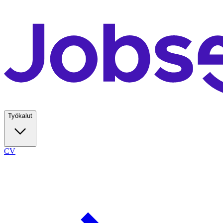
Työkalut
CV