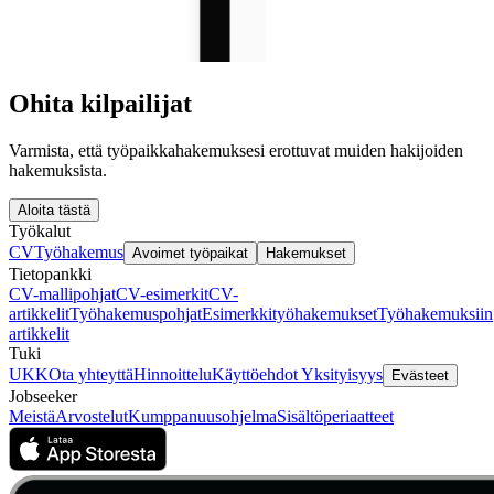
Ohita kilpailijat
Varmista, että työpaikkahakemuksesi erottuvat muiden hakijoiden
hakemuksista.
Aloita tästä
Työkalut
CV
Työhakemus
Avoimet työpaikat
Hakemukset
Tietopankki
CV-mallipohjat
CV-esimerkit
CV-
artikkelit
Työhakemuspohjat
Esimerkkityöhakemukset
Työhakemuksiin
artikkelit
Tuki
UKK
Ota yhteyttä
Hinnoittelu
Käyttöehdot
Yksityisyys
Evästeet
Jobseeker
Meistä
Arvostelut
Kumppanuusohjelma
Sisältöperiaatteet