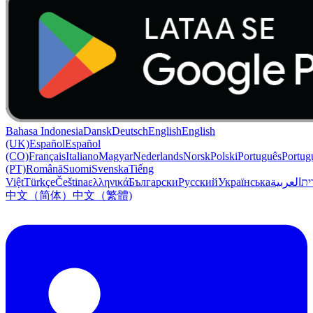
Bahasa Indonesia
Dansk
Deutsch
English
English
(UK)
Español
Español
(CO)
Français
Italiano
Magyar
Nederlands
Norsk
Polski
Português
Portug
(PT)
Română
Suomi
Svenska
Tiếng
Việt
Türkçe
Čeština
ελληνικά
Български
Русский
Українська
العربية
ִית
中文（简体）
中文（繁體)