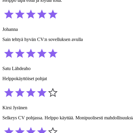
Helppo tapa etsiä ja löytää töitä.
Johanna
Sain tehtyä hyvän CV:n sovelluksen avulla
Satu Lähdeaho
Helppokäyttöiset pohjat
Kirsi Jyränen
Selkeys CV pohjassa. Helppo käyttää. Monipuolisesti mahdollisuuksia 