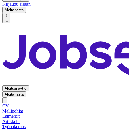
Kirjaudu sisään
Aloita tästä
...
Aloitusnäyttö
Aloita tästä
CV
Mallipohjat
Esimerkit
Artikkelit
Työhakemus