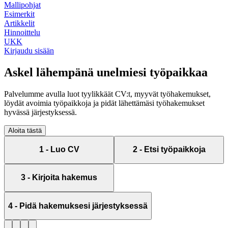
Mallipohjat
Esimerkit
Artikkelit
Hinnoittelu
UKK
Kirjaudu sisään
Askel lähempänä
unelmiesi työpaikkaa
Palvelumme avulla luot tyylikkäät CV:t, myyvät työhakemukset,
löydät avoimia työpaikkoja ja pidät lähettämäsi työhakemukset
hyvässä järjestyksessä.
Aloita tästä
1
-
Luo CV
2
-
Etsi työpaikkoja
3
-
Kirjoita hakemus
4
-
Pidä hakemuksesi järjestyksessä