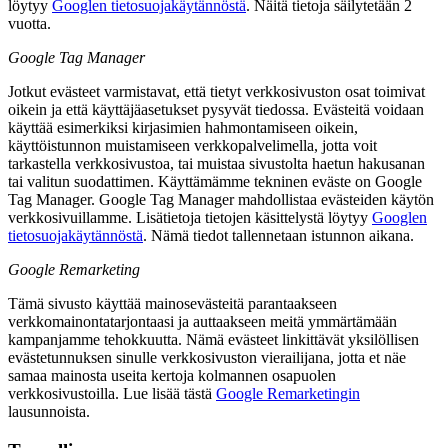
löytyy
Googlen tietosuojakäytännöstä
. Näitä tietoja säilytetään 2
vuotta.
Google Tag Manager
Jotkut evästeet varmistavat, että tietyt verkkosivuston osat toimivat
oikein ja että käyttäjäasetukset pysyvät tiedossa. Evästeitä voidaan
käyttää esimerkiksi kirjasimien hahmontamiseen oikein,
käyttöistunnon muistamiseen verkkopalvelimella, jotta voit
tarkastella verkkosivustoa, tai muistaa sivustolta haetun hakusanan
tai valitun suodattimen. Käyttämämme tekninen eväste on Google
Tag Manager. Google Tag Manager mahdollistaa evästeiden käytön
verkkosivuillamme. Lisätietoja tietojen käsittelystä löytyy
Googlen
tietosuojakäytännöstä
. Nämä tiedot tallennetaan istunnon aikana.
Google Remarketing
Tämä sivusto käyttää mainosevästeitä parantaakseen
verkkomainontatarjontaasi ja auttaakseen meitä ymmärtämään
kampanjamme tehokkuutta. Nämä evästeet linkittävät yksilöllisen
evästetunnuksen sinulle verkkosivuston vierailijana, jotta et näe
samaa mainosta useita kertoja kolmannen osapuolen
verkkosivustoilla. Lue lisää tästä
Google Remarketingin
lausunnoista.