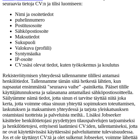
seuraavia tietoja CV:n ja tilisi luomiseen:
Nimi ja osoitetiedot
puhelinnumero
Postitusosoite
Sähköpostiosoite
Maksutiedot
Sukupuoli
Valokuva (profiili)
Syntymäaika
IP-osoite
CV:ssäsi olevat tiedot, kuten työkokemus ja koulutus
Rekisteröitymisen yhteydessä tallennamme tilillesi antamasi
henkilötiedot. Tallennamme tämän siitä hetkestä lähtien, kun
napsautat ensimmäistä "seuraava vaihe" -painiketta. Pääset tilille
käyttäjätunnuksena ja salasanana antamallasi sähköpostiosoitteella.
Säilytämme nämä tiedot, jotta sinun ei tarvitse täyttää niitä joka
kerta, jotta voimme ottaa sinuun yhteyttä sopimuksen toteuttamisen,
laskutuksen ja maksamisen yhteydessä ja tarjota yleiskatsauksen
ostamistasi tuotteista ja palveluista meiltä.. Lisäksi Jobseeker
käsittelee henkilötietojasi pyydettyjen tilauspalvelujen tarjoamiseksi
ja henkilötietojesi, erityisesti laatimiesi CV:iden, tallentamiseksi, jotta
ne ovat käytettävissäsi käyttäessäsi palveluitamme tulevaisuudessa.
Jos et ole täyttänyt CV:tä ja olet sulkenut Jobseeker, voimme lähettää