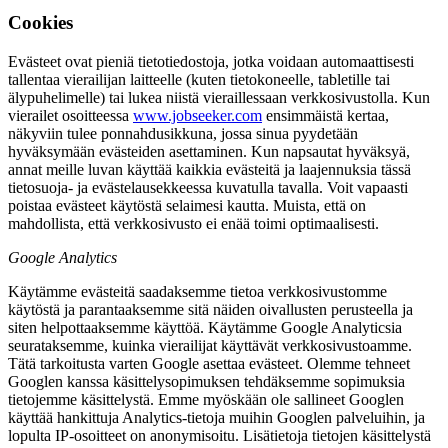
Cookies
Evästeet ovat pieniä tietotiedostoja, jotka voidaan automaattisesti
tallentaa vierailijan laitteelle (kuten tietokoneelle, tabletille tai
älypuhelimelle) tai lukea niistä vieraillessaan verkkosivustolla. Kun
vierailet osoitteessa
www.jobseeker.com
ensimmäistä kertaa,
näkyviin tulee ponnahdusikkuna, jossa sinua pyydetään
hyväksymään evästeiden asettaminen. Kun napsautat hyväksyä,
annat meille luvan käyttää kaikkia evästeitä ja laajennuksia tässä
tietosuoja- ja evästelausekkeessa kuvatulla tavalla. Voit vapaasti
poistaa evästeet käytöstä selaimesi kautta. Muista, että on
mahdollista, että verkkosivusto ei enää toimi optimaalisesti.
Google Analytics
Käytämme evästeitä saadaksemme tietoa verkkosivustomme
käytöstä ja parantaaksemme sitä näiden oivallusten perusteella ja
siten helpottaaksemme käyttöä. Käytämme Google Analyticsia
seurataksemme, kuinka vierailijat käyttävät verkkosivustoamme.
Tätä tarkoitusta varten Google asettaa evästeet. Olemme tehneet
Googlen kanssa käsittelysopimuksen tehdäksemme sopimuksia
tietojemme käsittelystä. Emme myöskään ole sallineet Googlen
käyttää hankittuja Analytics-tietoja muihin Googlen palveluihin, ja
lopulta IP-osoitteet on anonymisoitu. Lisätietoja tietojen käsittelystä