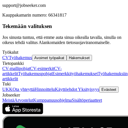
support@jobseeker.com
Kauppakamarin numero: 66341817
Tekemään valituksen
Jos sinusta tuntuu, että emme auta sinua oikealla tavalla, sinulla on
oikeus tehdä valitus Alankomaiden tietosuojaviranomaiselle.
Työkalut
CV
Työhakemus
Avoimet työpaikat
Hakemukset
Tietopankki
CV-mallipohjat
CV-esimerkit
CV-
artikkelit
Työhakemuspohjat
Esimerkkityöhakemukset
Työhakemuksiin
artikkelit
Tuki
UKK
Ota yhteyttä
Hinnoittelu
Käyttöehdot
Yksityisyys
Evästeet
Jobseeker
Meistä
Arvostelut
Kumppanuusohjelma
Sisältöperiaatteet