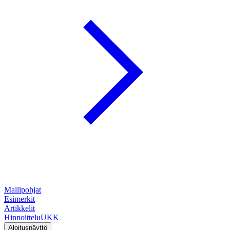
Mallipohjat
Esimerkit
Artikkelit
Hinnoittelu
UKK
Aloitusnäyttö