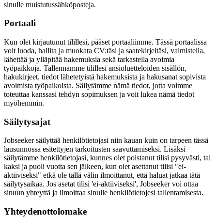
sinulle muistutussähköposteja.
Portaali
Kun olet kirjautunut tilillesi, pääset portaaliimme. Tässä portaalissa
voit luoda, hallita ja muokata CV:täsi ja saatekirjeitäsi, valmistella,
lähettää ja ylläpitää hakemuksia sekä tarkastella avoimia
työpaikkoja. Tallennamme tilillesi ansioluetteloiden sisällön,
hakukirjeet, tiedot lähetetyistä hakemuksista ja hakusanat sopivista
avoimista työpaikoista. Säilytämme nämä tiedot, jotta voimme
toteuttaa kanssasi tehdyn sopimuksen ja voit lukea nämä tiedot
myöhemmin.
Säilytysajat
Jobseeker säilyttää henkilötietojasi niin kauan kuin on tarpeen tässä
lausunnossa esitettyjen tarkoitusten saavuttamiseksi. Lisäksi
säilytämme henkilötietojasi, kunnes olet poistanut tilisi pysyvästi, tai
kaksi ja puoli vuotta sen jälkeen, kun olet asettanut tilisi "ei-
aktiiviseksi" etkä ole tällä välin ilmoittanut, että haluat jatkaa tätä
säilytysaikaa. Jos asetat tilisi 'ei-aktiiviseksi', Jobseeker voi ottaa
sinuun yhteyttä ja ilmoittaa sinulle henkilötietojesi tallentamisesta.
Yhteydenottolomake