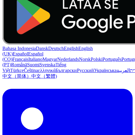
Bahasa Indonesia
Dansk
Deutsch
English
English
(UK)
Español
Español
(CO)
Français
Italiano
Magyar
Nederlands
Norsk
Polski
Português
Portug
(PT)
Română
Suomi
Svenska
Tiếng
Việt
Türkçe
Čeština
ελληνικά
Български
Русский
Українська
العربية
ִית
中文（简体）
中文（繁體)