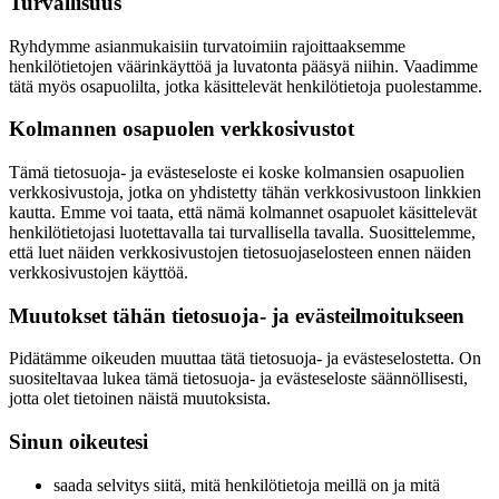
Turvallisuus
Ryhdymme asianmukaisiin turvatoimiin rajoittaaksemme
henkilötietojen väärinkäyttöä ja luvatonta pääsyä niihin. Vaadimme
tätä myös osapuolilta, jotka käsittelevät henkilötietoja puolestamme.
Kolmannen osapuolen verkkosivustot
Tämä tietosuoja- ja evästeseloste ei koske kolmansien osapuolien
verkkosivustoja, jotka on yhdistetty tähän verkkosivustoon linkkien
kautta. Emme voi taata, että nämä kolmannet osapuolet käsittelevät
henkilötietojasi luotettavalla tai turvallisella tavalla. Suosittelemme,
että luet näiden verkkosivustojen tietosuojaselosteen ennen näiden
verkkosivustojen käyttöä.
Muutokset tähän tietosuoja- ja evästeilmoitukseen
Pidätämme oikeuden muuttaa tätä tietosuoja- ja evästeselostetta. On
suositeltavaa lukea tämä tietosuoja- ja evästeseloste säännöllisesti,
jotta olet tietoinen näistä muutoksista.
Sinun oikeutesi
saada selvitys siitä, mitä henkilötietoja meillä on ja mitä