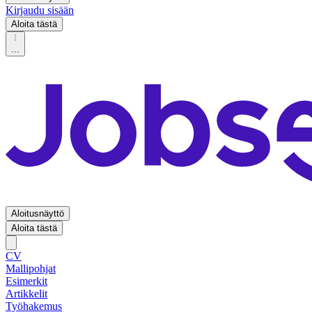
Kirjaudu sisään
Aloita tästä
...
Aloitusnäyttö
Aloita tästä
CV
Mallipohjat
Esimerkit
Artikkelit
Työhakemus