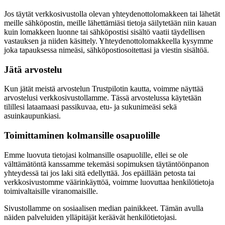
Jos täytät verkkosivustolla olevan yhteydenottolomakkeen tai lähetät
meille sähköpostin, meille lähettämiäsi tietoja säilytetään niin kauan
kuin lomakkeen luonne tai sähköpostisi sisältö vaatii täydellisen
vastauksen ja niiden käsittely. Yhteydenottolomakkeella kysymme
joka tapauksessa nimeäsi, sähköpostiosoitettasi ja viestin sisältöä.
Jätä arvostelu
Kun jätät meistä arvostelun Trustpilotin kautta, voimme näyttää
arvostelusi verkkosivustollamme. Tässä arvostelussa käytetään
tilillesi lataamaasi passikuvaa, etu- ja sukunimeäsi sekä
asuinkaupunkiasi.
Toimittaminen kolmansille osapuolille
Emme luovuta tietojasi kolmansille osapuolille, ellei se ole
välttämätöntä kanssamme tekemäsi sopimuksen täytäntöönpanon
yhteydessä tai jos laki sitä edellyttää. Jos epäillään petosta tai
verkkosivustomme väärinkäyttöä, voimme luovuttaa henkilötietoja
toimivaltaisille viranomaisille.
Sivustollamme on sosiaalisen median painikkeet. Tämän avulla
näiden palveluiden ylläpitäjät keräävät henkilötietojasi.