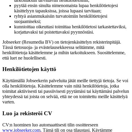
tarkoituksiin tarvittaviin henkilötietoihin;
pyytää ensin sinulta nimenomaista lupaa henkilötietojesi
käsittelyyn tapauksissa, joissa lupaasi tarvitaan;
ryhtyä asianmukaisiin turvatoimiin henkilötietojesi
suojaamiseksi;
kunnioittaa oikeuttasi toimittaa henkilötietosi tarkastettaviksi,
korjattavaksi tai poistettavaksi pyynnöstäsi.
Jobseeker (Resumedia BV) on tietojenkäsittelyn rekisterinpitäjä.
Tässä tietosuoja- ja evästelausekkeessa selitämme, mitä
henkilötietoja käsittelemme ja mihin tarkoitukseen. Suosittelemme,
että luet ne huolellisesti.
Henkilötietojen käyttö
Käyttämällä Jobseekerin palveluita jätät meille tiettyjä tietoja. Se voi
olla henkilötietoja. Käsittelemme vain niitä henkilötietoja, jotka
toimitat aktiivisesti tai passiivisesti pyytämäsi tai käyttämäsi palvelun
yhteydessä tai joista on selvää, että ne on toimitettu meille käsittelyä
varten.
Luo ja rekisteröi CV
CV:n luominen luo automaattisesti tilin osoitteeseen
www.jobseeker.com
. Tämä tili on osa tilaustasi. Käytämme