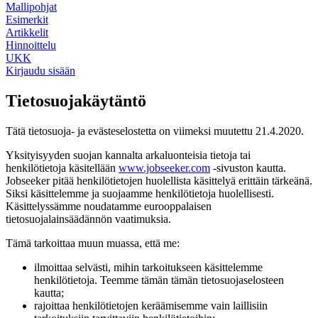
Mallipohjat
Esimerkit
Artikkelit
Hinnoittelu
UKK
Kirjaudu sisään
Tietosuojakäytäntö
Tätä tietosuoja- ja evästeselostetta on viimeksi muutettu 21.4.2020.
Yksityisyyden suojan kannalta arkaluonteisia tietoja tai
henkilötietoja käsitellään
www.jobseeker.com
-sivuston kautta.
Jobseeker pitää henkilötietojen huolellista käsittelyä erittäin tärkeänä.
Siksi käsittelemme ja suojaamme henkilötietoja huolellisesti.
Käsittelyssämme noudatamme eurooppalaisen
tietosuojalainsäädännön vaatimuksia.
Tämä tarkoittaa muun muassa, että me:
ilmoittaa selvästi, mihin tarkoitukseen käsittelemme
henkilötietoja. Teemme tämän tämän tietosuojaselosteen
kautta;
rajoittaa henkilötietojen keräämisemme vain laillisiin