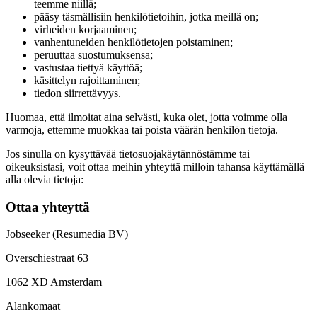
teemme niillä;
pääsy täsmällisiin henkilötietoihin, jotka meillä on;
virheiden korjaaminen;
vanhentuneiden henkilötietojen poistaminen;
peruuttaa suostumuksensa;
vastustaa tiettyä käyttöä;
käsittelyn rajoittaminen;
tiedon siirrettävyys.
Huomaa, että ilmoitat aina selvästi, kuka olet, jotta voimme olla
varmoja, ettemme muokkaa tai poista väärän henkilön tietoja.
Jos sinulla on kysyttävää tietosuojakäytännöstämme tai
oikeuksistasi, voit ottaa meihin yhteyttä milloin tahansa käyttämällä
alla olevia tietoja:
Ottaa yhteyttä
Jobseeker (Resumedia BV)
Overschiestraat 63
1062 XD Amsterdam
Alankomaat