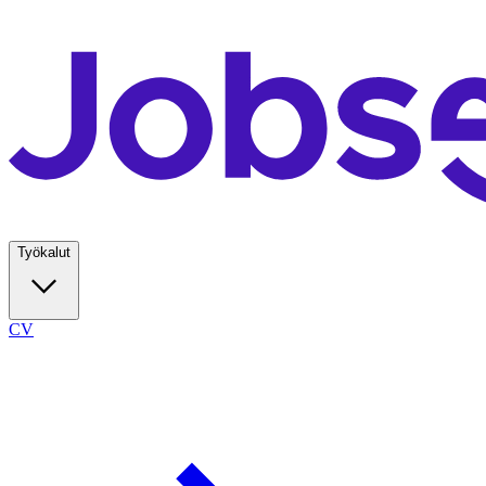
Työkalut
CV