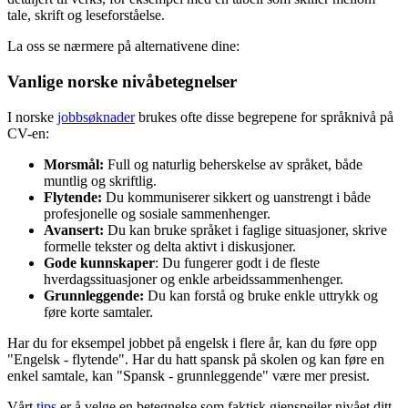
tale, skrift og leseforståelse.
La oss se nærmere på alternativene dine:
Vanlige norske nivåbetegnelser
I norske
jobbsøknader
brukes ofte disse begrepene for språknivå på
CV-en:
Morsmål:
Full og naturlig beherskelse av språket, både
muntlig og skriftlig.
Flytende:
Du kommuniserer sikkert og uanstrengt i både
profesjonelle og sosiale sammenhenger.
Avansert:
Du kan bruke språket i faglige situasjoner, skrive
formelle tekster og delta aktivt i diskusjoner.
Gode kunnskaper
: Du fungerer godt i de fleste
hverdagssituasjoner og enkle arbeidssammenhenger.
Grunnleggende:
Du kan forstå og bruke enkle uttrykk og
føre korte samtaler.
Har du for eksempel jobbet på engelsk i flere år, kan du føre opp
"Engelsk - flytende". Har du hatt spansk på skolen og kan føre en
enkel samtale, kan "Spansk - grunnleggende" være mer presist.
Vårt
tips
er å velge en betegnelse som faktisk gjenspeiler nivået ditt,