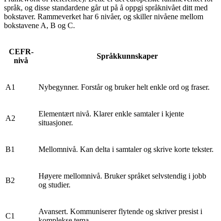
språk, og disse standardene går ut på å oppgi språknivået ditt med
bokstaver. Rammeverket har 6 nivåer, og skiller nivåene mellom
bokstavene A, B og C.
CEFR-
Språkkunnskaper
nivå
A1
Nybegynner. Forstår og bruker helt enkle ord og fraser.
Elementært nivå. Klarer enkle samtaler i kjente
A2
situasjoner.
B1
Mellomnivå. Kan delta i samtaler og skrive korte tekster.
Høyere mellomnivå. Bruker språket selvstendig i jobb
B2
og studier.
Avansert. Kommuniserer flytende og skriver presist i
C1
komplekse tema.