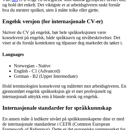
og hold det enkelt. Det viktigste er at arbeidsgiveren raskt forstår
hva du mestrer språket, uten å måtte tolke eller gjette.
Engelsk versjon (for internasjonale CV-er)
Skriver du CV på engelsk, bør hele språkseksjonen være
konsekvent på engelsk, både språknavn og nivåbeskrivelser. Det
viser at du forstår konteksten og tilpasser deg markedet du søker i.
Languages
Norwegian - Native
English - C1 (Advanced)
German - B2 (Upper Intermediate)
Hold terminologien konsekvent og målrettet mot arbeidsgiveren. En
gjennomført engelsk språkseksjon gir et mer profesjonelt og
internasjonalt uttrykk enn å blande norsk og engelsk.
Internasjonale standarder for språkkunnskap
En annen måte å indikere nivået på språkkunnskapene dine er med
de internasjonale standardene i CEFR (Common European
Framework of Reference). Dette er det europeiske rammeverket for