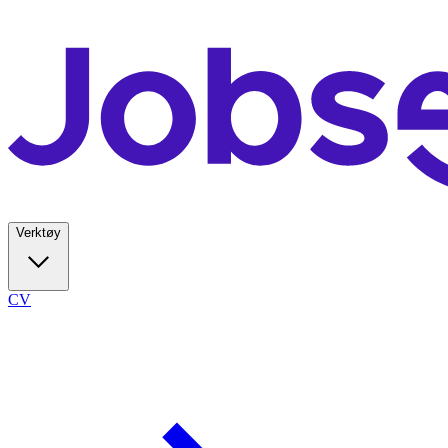
Verktøy
CV