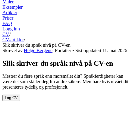
Maler
Eksempler
Artikler
Priser
FAQ
Logg inn
CV
/
CV-artikler
/
Slik skriver du språk nivå på CV-en
Skrevet av
Helge Bergene
,
Forfatter
• Sist oppdatert
11. mai 2026
Slik skriver du språk nivå på CV-en
Mestrer du flere språk enn morsmålet ditt? Språkferdigheter kan
være det som skiller deg fra andre søkere. Men bare hvis nivået ditt
presenteres tydelig og profesjonelt.
Lag CV