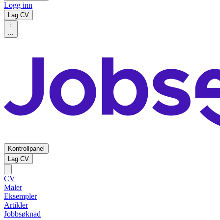
Logg inn
Lag CV
...
Kontrollpanel
Lag CV
CV
Maler
Eksempler
Artikler
Jobbsøknad