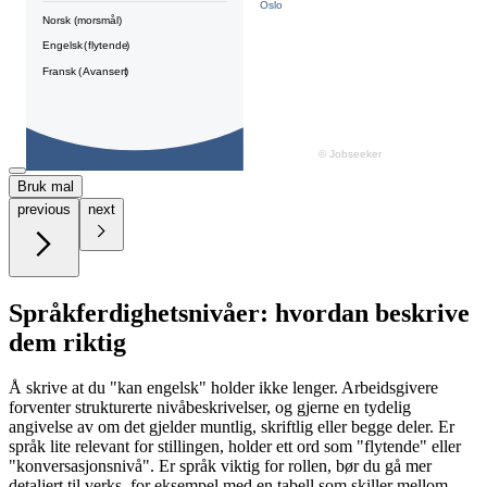
Bruk mal
previous
next
Språkferdighetsnivåer: hvordan beskrive
dem riktig
Å skrive at du "kan engelsk" holder ikke lenger. Arbeidsgivere
forventer strukturerte nivåbeskrivelser, og gjerne en tydelig
angivelse av om det gjelder muntlig, skriftlig eller begge deler. Er
språk lite relevant for stillingen, holder ett ord som "flytende" eller
"konversasjonsnivå". Er språk viktig for rollen, bør du gå mer
detaljert til verks, for eksempel med en tabell som skiller mellom