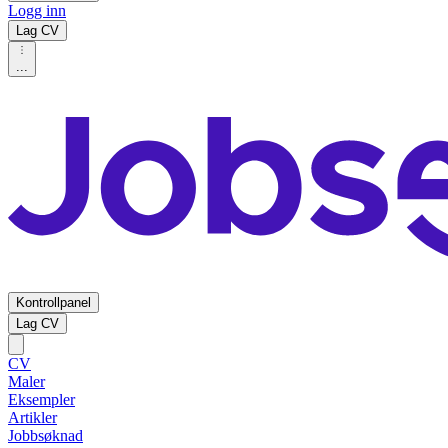
Logg inn
Lag CV
...
Kontrollpanel
Lag CV
CV
Maler
Eksempler
Artikler
Jobbsøknad