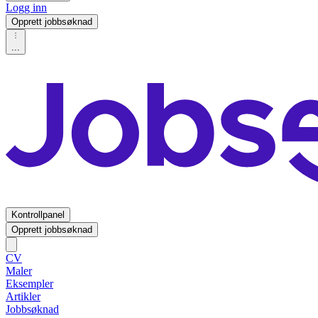
Logg inn
Opprett jobbsøknad
...
Kontrollpanel
Opprett jobbsøknad
CV
Maler
Eksempler
Artikler
Jobbsøknad