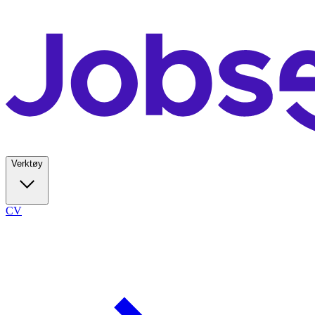
Verktøy
CV