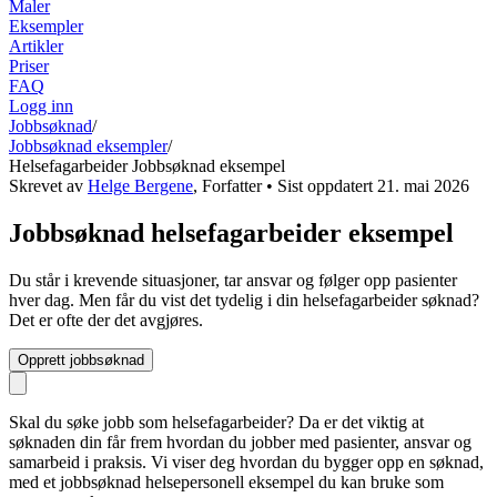
Maler
Eksempler
Artikler
Priser
FAQ
Logg inn
Jobbsøknad
/
Jobbsøknad eksempler
/
Helsefagarbeider Jobbsøknad eksempel
Skrevet av
Helge Bergene
,
Forfatter
• Sist oppdatert
21. mai 2026
Jobbsøknad helsefagarbeider eksempel
Du står i krevende situasjoner, tar ansvar og følger opp pasienter
hver dag. Men får du vist det tydelig i din helsefagarbeider søknad?
Det er ofte der det avgjøres.
Opprett jobbsøknad
Skal du søke jobb som helsefagarbeider? Da er det viktig at
søknaden din får frem hvordan du jobber med pasienter, ansvar og
samarbeid i praksis. Vi viser deg hvordan du bygger opp en søknad,
med et jobbsøknad helsepersonell eksempel du kan bruke som