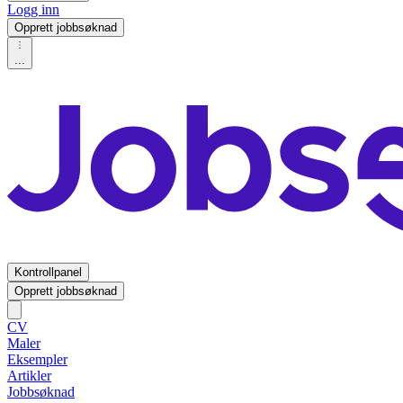
Logg inn
Opprett jobbsøknad
...
Kontrollpanel
Opprett jobbsøknad
CV
Maler
Eksempler
Artikler
Jobbsøknad