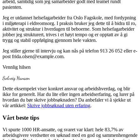
arbeid, samtidig som jeg samarbeider godt med teamet rundt
pasienten.
Jeg er utdannet helsefagarbeider fra Oslo Fagskole, med fordypning
i miljøterapi i eldreomsorg. I praksis bruker jeg dette til å bidra til ro,
aktivitet og struktur i hverdagen til beboerne. Som helsefagarbeider
jobber jeg strukturert, trives i et høyt tempo og er opptatt av å gi
trygg og stabil oppfølging gjennom hele vakten.
Jeg stiller gjerne til intervju og kan nås på telefon 913 26 052 eller e-
post frida.olsen@example.com.
Vennlig hilsen
Solveig Hansen
Dette eksempelet viser konkret ansvar og arbeidshverdag, og blir
ikke for generelt. Har du lite eller ingen arbeidserfaring, og lurer på
hvordan du bør skrive jobbsøknaden? Da anbefaler vi å sjekke ut
vår artikkel:
Skrive jobbsøknad uten erfaring
.
Vårt beste tips
Vi spurte 1000 HR-ansatte, og svaret var klart: hele 83,7% av
arbeidsgivere verdsetter en søknad med en god og sammenhengende