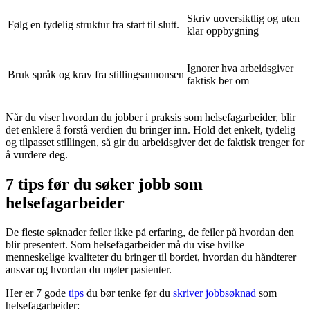
Skriv uoversiktlig og uten
Følg en tydelig struktur fra start til slutt.
klar oppbygning
Ignorer hva arbeidsgiver
Bruk språk og krav fra stillingsannonsen
faktisk ber om
Når du viser hvordan du jobber i praksis som helsefagarbeider, blir
det enklere å forstå verdien du bringer inn. Hold det enkelt, tydelig
og tilpasset stillingen, så gir du arbeidsgiver det de faktisk trenger for
å vurdere deg.
7 tips før du søker jobb som
helsefagarbeider
De fleste søknader feiler ikke på erfaring, de feiler på hvordan den
blir presentert. Som helsefagarbeider må du vise hvilke
menneskelige kvaliteter du bringer til bordet, hvordan du håndterer
ansvar og hvordan du møter pasienter.
Her er 7 gode
tips
du bør tenke før du
skriver jobbsøknad
som
helsefagarbeider: