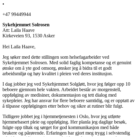
•
+47 99449944
Sykehjemmet Solrosen
Att: Laila Haave
Kirkeveien 93, 1530 Asker
Hei Laila Haave,
Jeg søker med dette stillingen som helsefagarbeider ved
Sykehjemmet Solrosen. Med solid faglig kompetanse og et genuint
ønske om å yte god omsorg, ønsker jeg å bidra til et godt
arbeidsmiljø og høy kvalitet i pleien ved deres institusjon.
I dag jobber jeg ved Sykehjemmet Solgløtt, hvor jeg følger opp 10
beboere gjennom hele vakten. Arbeidet består av morgenstell,
oppfølging av medisiner, dokumentasjon og tett dialog med
sykepleier. Jeg har ansvar for flere beboere samtidig, og er opptatt av
å tilpasse oppfølgingen etter behov og sikre at rutiner blir fulgt.
Tidligere jobbet jeg i hjemmetjenesten i Oslo, hvor jeg utførte
hjemmebasert pleie og oppfølging. Her planla jeg daglige besøk,
fulgte opp tiltak og sørget for god kommunikasjon med både
brukere og pårørende. Erfaringen har gjort meg trygg i selvstendig