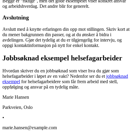
Begge er “riktige”, men det gode eksempelet viser konkret ansvar
og arbeidshverdag. Det andre blir for generelt.
Avslutning
Avslutt med å knytte erfaringen din opp mot stillingen. Skriv kort at
du mener bakgrunnen din passer, og at du ønsker å bidra i
avdelingen. Gjør det tydelig at du er tilgjengelig for intervju, og
oppgi kontaktinformasjon på nytt for enkel kontakt.
Jobbsøknad eksempel helsefagarbeider
Hvordan skriver du en jobbsøknad som viser hva du gjør som
helsefagarbeider i løpet av en vakt? Nedenfor ser du et
jobbsøknad
eksempel
for helsefagarbeidere som får frem arbeid med stell,
oppfølging og ansvar på en tydelig måte.
Marie Hansen
Parkveien, Oslo
•
marie.hansen@example.com