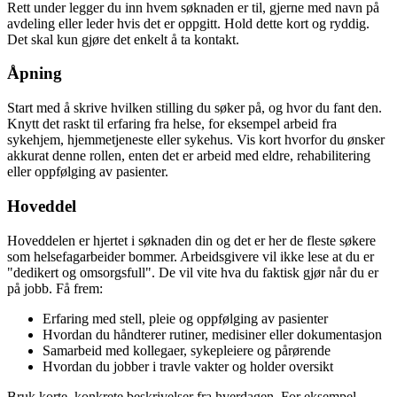
Rett under legger du inn hvem søknaden er til, gjerne med navn på
avdeling eller leder hvis det er oppgitt. Hold dette kort og ryddig.
Det skal kun gjøre det enkelt å ta kontakt.
Åpning
Start med å skrive hvilken stilling du søker på, og hvor du fant den.
Knytt det raskt til erfaring fra helse, for eksempel arbeid fra
sykehjem, hjemmetjeneste eller sykehus. Vis kort hvorfor du ønsker
akkurat denne rollen, enten det er arbeid med eldre, rehabilitering
eller oppfølging av pasienter.
Hoveddel
Hoveddelen er hjertet i søknaden din og det er her de fleste søkere
som helsefagarbeider bommer. Arbeidsgivere vil ikke lese at du er
"dedikert og omsorgsfull". De vil vite hva du faktisk gjør når du er
på jobb. Få frem:
Erfaring med stell, pleie og oppfølging av pasienter
Hvordan du håndterer rutiner, medisiner eller dokumentasjon
Samarbeid med kollegaer, sykepleiere og pårørende
Hvordan du jobber i travle vakter og holder oversikt
Bruk korte, konkrete beskrivelser fra hverdagen. For eksempel