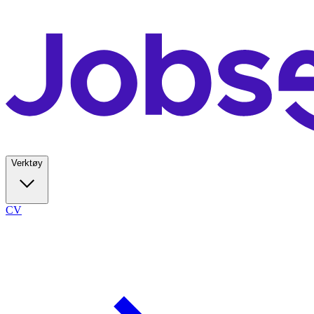
Verktøy
CV