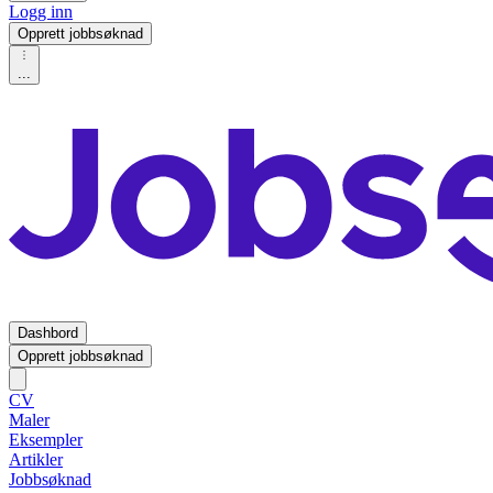
Logg inn
Opprett jobbsøknad
...
Dashbord
Opprett jobbsøknad
CV
Maler
Eksempler
Artikler
Jobbsøknad