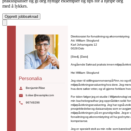
praksisplasser og gi deg nyttige eksempler og tips for å hjelpe deg
med å lykkes.
Opprett jobbsøknad