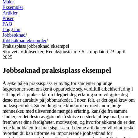
Maler
Eksempler
Artikler
Priser
FAQ
Logg inn
Jobbsøknad
/
Jobbsøknad eksempler
/
Praksisplass jobbsøknad eksempel
Skrevet av
Jobseeker
,
Redaksjonsteam
• Sist oppdatert
23. april
2025
Jobbsøknad praksisplass eksempel
Å søke på en praksisplass er nyttig for studenter og unge
fagpersoner som ønsker å opparbeide seg verdifull arbeidserfaring i
sitt fagfelt. I praksis får du tilegnet deg erfaring som vil gjøre deg
desto mer attraktiv på jobbmarkedet. I noen felt, er det også krav om
praksisperioder. Siden du gjerne konkurrerer med andre unge
mennesker, med tilsvarende mengde erfaring, kanskje fra samme
studier, er det desto avgjørende å skrive en sterk jobbsøknad, som
fremhever dine ferdigheter, motivasjon, og hvorfor akkurat du er den
rette kandidaten for praksisplassen. I denne artikkelen vil vi utforske
hvordan du kan utforme en imponerende jobbsøknad for