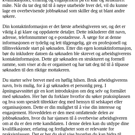
måte. Når du tar deg tid til å nøye utarbeide hver del, vil du kunne
lage en overbevisende jobbsøknad som skiller deg ut blant andre
søkere.
Din kontaktinformasjon er det første arbeidsgiveren ser, og det er
viktig å gi klare og oppdaterte detaljer. Dette inkluderer ditt navn,
adresse, telefonnummer og e-postadresse. Å sørge for at denne
informasjonen er tydelig og lett tilgjengelig, gir en profesjonell og
tillitsvekkende start på søknaden. Etter din egen kontaktinformasjon,
bør du inkludere datoen da søknaden ble skrevet og arbeidsgiverens
kontaktinformasjon. Dette gir søknaden en strukturert og formell
ramme, som viser at du er organisert og har tatt deg tid til å tilpasse
søknaden til den riktige mottakeren.
Du starter selve brevet med en høflig hilsen. Bruk arbeidsgiverens
navn, hvis mulig, for å gi søknaden et personlig preg. I
åpningsavsnittet gir en kort introduksjon om deg selv og formålet
med søknaden. Her bør du forklare hvorfor du søker praksisplassen
og hva som spesielt tiltrekker deg med hensyn til selskapet eller
organisasjonen. Dette er din mulighet til å vise din interesse og
engasjement. Hoveddelen er den mest omfattende delen av
jobbsøknaden, hvor du har sjansen til å overbevise arbeidsgiveren
om at du er den rette kandidaten. I denne delen kan du utdype dine
kvalifikasjoner, erfaring og ferdigheter som er relevante for
praksisplassen. Det er her du skal vise hvordan du kan bidra til