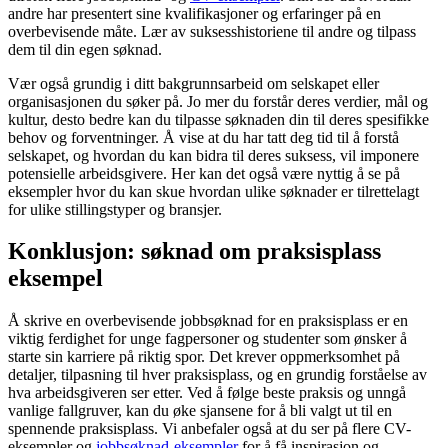
andre har presentert sine kvalifikasjoner og erfaringer på en
overbevisende måte. Lær av suksesshistoriene til andre og tilpass
dem til din egen søknad.
Vær også grundig i ditt bakgrunnsarbeid om selskapet eller
organisasjonen du søker på. Jo mer du forstår deres verdier, mål og
kultur, desto bedre kan du tilpasse søknaden din til deres spesifikke
behov og forventninger. Å vise at du har tatt deg tid til å forstå
selskapet, og hvordan du kan bidra til deres suksess, vil imponere
potensielle arbeidsgivere. Her kan det også være nyttig å se på
eksempler hvor du kan skue hvordan ulike søknader er tilrettelagt
for ulike stillingstyper og bransjer.
Konklusjon: søknad om praksisplass
eksempel
Å skrive en overbevisende jobbsøknad for en praksisplass er en
viktig ferdighet for unge fagpersoner og studenter som ønsker å
starte sin karriere på riktig spor. Det krever oppmerksomhet på
detaljer, tilpasning til hver praksisplass, og en grundig forståelse av
hva arbeidsgiveren ser etter. Ved å følge beste praksis og unngå
vanlige fallgruver, kan du øke sjansene for å bli valgt ut til en
spennende praksisplass. Vi anbefaler også at du ser på flere CV-
eksempler og
jobbsøknad-eksempler
for å få inspirasjon og