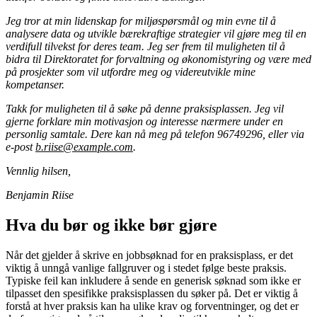
Jeg tror at min lidenskap for miljøspørsmål og min evne til å
analysere data og utvikle bærekraftige strategier vil gjøre meg til en
verdifull tilvekst for deres team. Jeg ser frem til muligheten til å
bidra til Direktoratet for forvaltning og økonomistyring og være med
på prosjekter som vil utfordre meg og videreutvikle mine
kompetanser.
Takk for muligheten til å søke på denne praksisplassen. Jeg vil
gjerne forklare min motivasjon og interesse nærmere under en
personlig samtale. Dere kan nå meg på telefon 96749296, eller via
e-post
b.riise@example.com
.
Vennlig hilsen,
Benjamin Riise
Hva du bør og ikke bør gjøre
Når det gjelder å skrive en jobbsøknad for en praksisplass, er det
viktig å unngå vanlige fallgruver og i stedet følge beste praksis.
Typiske feil kan inkludere å sende en generisk søknad som ikke er
tilpasset den spesifikke praksisplassen du søker på. Det er viktig å
forstå at hver praksis kan ha ulike krav og forventninger, og det er