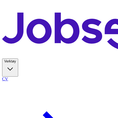
Verktøy
CV