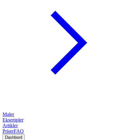
Maler
Eksempler
Artikler
Priser
FAQ
Dashbord