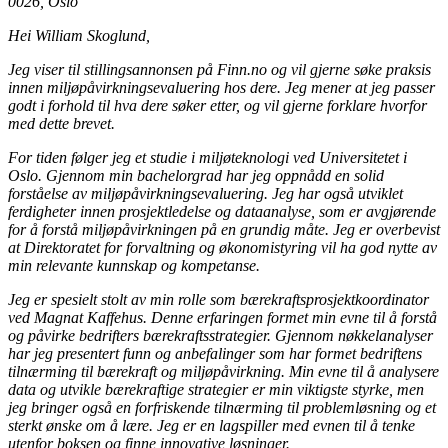
0026, Oslo
Hei William Skoglund,
Jeg viser til stillingsannonsen på Finn.no og vil gjerne søke praksis
innen miljøpåvirkningsevaluering hos dere. Jeg mener at jeg passer
godt i forhold til hva dere søker etter, og vil gjerne forklare hvorfor
med dette brevet.
For tiden følger jeg et studie i miljøteknologi ved Universitetet i
Oslo. Gjennom min bachelorgrad har jeg oppnådd en solid
forståelse av miljøpåvirkningsevaluering. Jeg har også utviklet
ferdigheter innen prosjektledelse og dataanalyse, som er avgjørende
for å forstå miljøpåvirkningen på en grundig måte. Jeg er overbevist
at Direktoratet for forvaltning og økonomistyring vil ha god nytte av
min relevante kunnskap og kompetanse.
Jeg er spesielt stolt av min rolle som bærekraftsprosjektkoordinator
ved Magnat Kaffehus. Denne erfaringen formet min evne til å forstå
og påvirke bedrifters bærekraftsstrategier. Gjennom nøkkelanalyser
har jeg presentert funn og anbefalinger som har formet bedriftens
tilnærming til bærekraft og miljøpåvirkning. Min evne til å analysere
data og utvikle bærekraftige strategier er min viktigste styrke, men
jeg bringer også en forfriskende tilnærming til problemløsning og et
sterkt ønske om å lære. Jeg er en lagspiller med evnen til å tenke
utenfor boksen og finne innovative løsninger.