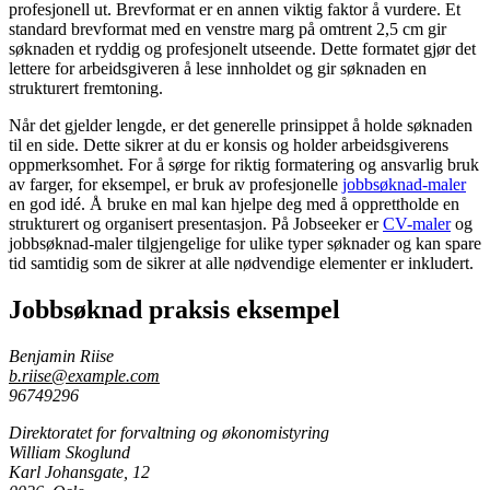
profesjonell ut. Brevformat er en annen viktig faktor å vurdere. Et
standard brevformat med en venstre marg på omtrent 2,5 cm gir
søknaden et ryddig og profesjonelt utseende. Dette formatet gjør det
lettere for arbeidsgiveren å lese innholdet og gir søknaden en
strukturert fremtoning.
Når det gjelder lengde, er det generelle prinsippet å holde søknaden
til en side. Dette sikrer at du er konsis og holder arbeidsgiverens
oppmerksomhet. For å sørge for riktig formatering og ansvarlig bruk
av farger, for eksempel, er bruk av profesjonelle
jobbsøknad-maler
en god idé. Å bruke en mal kan hjelpe deg med å opprettholde en
strukturert og organisert presentasjon. På Jobseeker er
CV-maler
og
jobbsøknad-maler tilgjengelige for ulike typer søknader og kan spare
tid samtidig som de sikrer at alle nødvendige elementer er inkludert.
Jobbsøknad praksis eksempel
Benjamin Riise
b.riise@example.com
96749296
Direktoratet for forvaltning og økonomistyring
William Skoglund
Karl Johansgate, 12