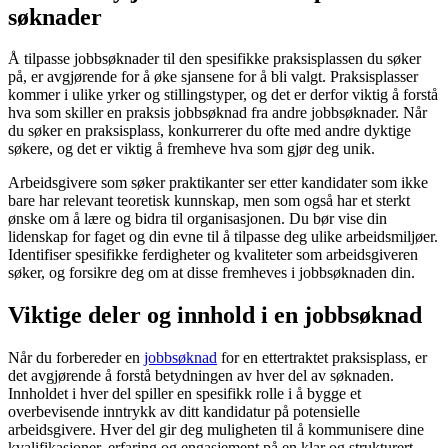
søknader
Å tilpasse jobbsøknader til den spesifikke praksisplassen du søker
på, er avgjørende for å øke sjansene for å bli valgt. Praksisplasser
kommer i ulike yrker og stillingstyper, og det er derfor viktig å forstå
hva som skiller en praksis jobbsøknad fra andre jobbsøknader. Når
du søker en praksisplass, konkurrerer du ofte med andre dyktige
søkere, og det er viktig å fremheve hva som gjør deg unik.
Arbeidsgivere som søker praktikanter ser etter kandidater som ikke
bare har relevant teoretisk kunnskap, men som også har et sterkt
ønske om å lære og bidra til organisasjonen. Du bør vise din
lidenskap for faget og din evne til å tilpasse deg ulike arbeidsmiljøer.
Identifiser spesifikke ferdigheter og kvaliteter som arbeidsgiveren
søker, og forsikre deg om at disse fremheves i jobbsøknaden din.
Viktige deler og innhold i en jobbsøknad
Når du forbereder en
jobbsøknad
for en ettertraktet praksisplass, er
det avgjørende å forstå betydningen av hver del av søknaden.
Innholdet i hver del spiller en spesifikk rolle i å bygge et
overbevisende inntrykk av ditt kandidatur på potensielle
arbeidsgivere. Hver del gir deg muligheten til å kommunisere dine
kvalifikasjoner, erfaring og engasjement på en klar og strukturert