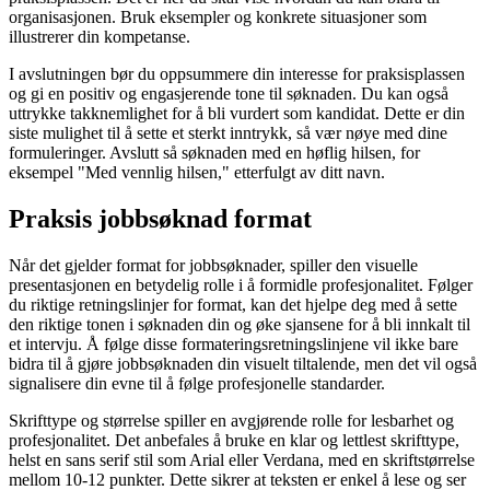
organisasjonen. Bruk eksempler og konkrete situasjoner som
illustrerer din kompetanse.
I avslutningen bør du oppsummere din interesse for praksisplassen
og gi en positiv og engasjerende tone til søknaden. Du kan også
uttrykke takknemlighet for å bli vurdert som kandidat. Dette er din
siste mulighet til å sette et sterkt inntrykk, så vær nøye med dine
formuleringer. Avslutt så søknaden med en høflig hilsen, for
eksempel "Med vennlig hilsen," etterfulgt av ditt navn.
Praksis jobbsøknad format
Når det gjelder format for jobbsøknader, spiller den visuelle
presentasjonen en betydelig rolle i å formidle profesjonalitet. Følger
du riktige retningslinjer for format, kan det hjelpe deg med å sette
den riktige tonen i søknaden din og øke sjansene for å bli innkalt til
et intervju. Å følge disse formateringsretningslinjene vil ikke bare
bidra til å gjøre jobbsøknaden din visuelt tiltalende, men det vil også
signalisere din evne til å følge profesjonelle standarder.
Skrifttype og størrelse spiller en avgjørende rolle for lesbarhet og
profesjonalitet. Det anbefales å bruke en klar og lettlest skrifttype,
helst en sans serif stil som Arial eller Verdana, med en skriftstørrelse
mellom 10-12 punkter. Dette sikrer at teksten er enkel å lese og ser