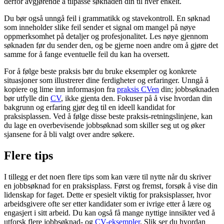
derfor avgjørende å tilpasse søknaden din til hver enkelt.
Du bør også unngå feil i grammatikk og stavekontroll. En søknad
som inneholder slike feil sender et signal om mangel på nøye
oppmerksomhet på detaljer og profesjonalitet. Les nøye gjennom
søknaden før du sender den, og be gjerne noen andre om å gjøre det
samme for å fange eventuelle feil du kan ha oversett.
For å følge beste praksis bør du bruke eksempler og konkrete
situasjoner som illustrerer dine ferdigheter og erfaringer. Unngå å
kopiere og lime inn informasjon fra
praksis CVen
din; jobbsøknaden
bør utfylle din
CV
, ikke gjenta den. Fokuser på å vise hvordan din
bakgrunn og erfaring gjør deg til en ideell kandidat for
praksisplassen. Ved å følge disse beste praksis-retningslinjene, kan
du lage en overbevisende jobbsøknad som skiller seg ut og øker
sjansene for å bli valgt over andre søkere.
Flere tips
I tillegg er det noen flere tips som kan være til nytte når du skriver
en jobbsøknad for en praksisplass. Først og fremst, forsøk å vise din
lidenskap for faget. Dette er spesielt viktig for praksisplasser, hvor
arbeidsgivere ofte ser etter kandidater som er ivrige etter å lære og
engasjert i sitt arbeid. Du kan også få mange nyttige innsikter ved å
utforsk flere jobbsøknad- og
CV-eksempler
. Slik ser du hvordan