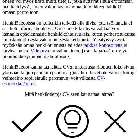
oheen voi myös lisätä muita tietoja, jotka auttavat sinua erottumaan
heti kättelyssä, kuten vakuuttavan ammattinimikkeen tai linkin
omaan portfolioon.
Henkilötiedoissa on kuitenkin tärkeää olla tiivis, jotta työnantaja ei
saa heti informaatioähkyä. On esimerkiksi hyvä välttää työn
kannalta epäolennaisia henkilökohtaisuuksia, kuten perhestatuksesta
tai uskonnollisesta vakaumuksesta kertomista. Yksityisyyssyistä
myöskään omaa henkilötunnusta tai edes
tarkkaa kotiosoitetta
ei
tarvitse antaa.
Valokuva
on valinnainen, ja sen käytössä on syytä
huomioida syrjinnän mahdollisuus.
Henkilötiedot kannattaa laittaa CV:n ulkoasusta riippuen joko sivun
yläosaan tai jompaankumpaan marginaaliin. Jos et ole varma, kumpi
vaihtoehto sopii sinulle paremmin, voit vilkaista
CV-
esimerkkejämme.
Mitä henkilötietoja CV:seen kannattaa laittaa?