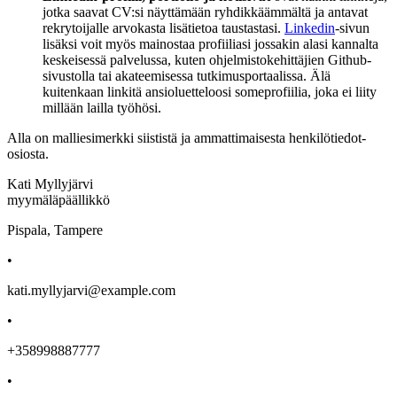
jotka saavat CV:si näyttämään ryhdikkäämmältä ja antavat
rekrytoijalle arvokasta lisätietoa taustastasi.
Linkedin
-sivun
lisäksi voit myös mainostaa profiiliasi jossakin alasi kannalta
keskeisessä palvelussa, kuten ohjelmistokehittäjien Github-
sivustolla tai akateemisessa tutkimusportaalissa. Älä
kuitenkaan linkitä ansioluetteloosi someprofiilia, joka ei liity
millään lailla työhösi.
Alla on malliesimerkki siististä ja ammattimaisesta henkilötiedot-
osiosta.
Kati Myllyjärvi
myymäläpäällikkö
Pispala, Tampere
•
kati.myllyjarvi@example.com
•
+358998887777
•