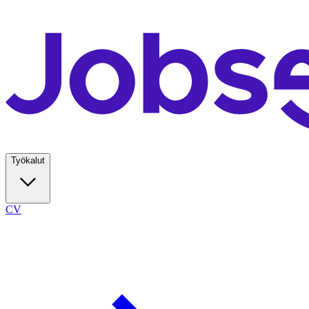
Työkalut
CV