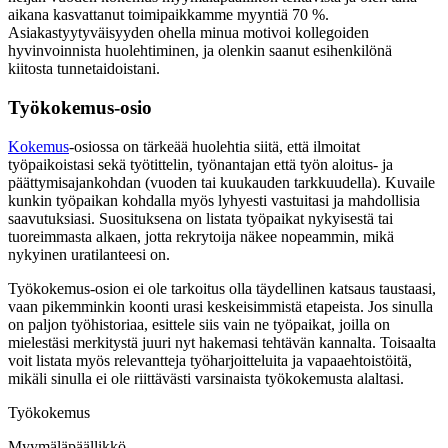
aikana kasvattanut toimipaikkamme myyntiä 70 %.
Asiakastyytyväisyyden ohella minua motivoi kollegoiden
hyvinvoinnista huolehtiminen, ja olenkin saanut esihenkilönä
kiitosta tunnetaidoistani.
Työkokemus-osio
Kokemus
-osiossa on tärkeää huolehtia siitä, että ilmoitat
työpaikoistasi sekä työtittelin, työnantajan että työn aloitus- ja
päättymisajankohdan (vuoden tai kuukauden tarkkuudella). Kuvaile
kunkin työpaikan kohdalla myös lyhyesti vastuitasi ja mahdollisia
saavutuksiasi. Suosituksena on listata työpaikat nykyisestä tai
tuoreimmasta alkaen, jotta rekrytoija näkee nopeammin, mikä
nykyinen uratilanteesi on.
Työkokemus-osion ei ole tarkoitus olla täydellinen katsaus taustaasi,
vaan pikemminkin koonti urasi keskeisimmistä etapeista. Jos sinulla
on paljon työhistoriaa, esittele siis vain ne työpaikat, joilla on
mielestäsi merkitystä juuri nyt hakemasi tehtävän kannalta. Toisaalta
voit listata myös relevantteja työharjoitteluita ja vapaaehtoistöitä,
mikäli sinulla ei ole riittävästi varsinaista työkokemusta alaltasi.
Työkokemus
Myymäläpäällikkö