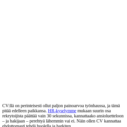
CV:llä on perinteisesti ollut paljon painoarvoa työnhaussa, ja tämä
pitää edelleen paikkansa.
HR-kyselymme
mukaan suurin osa
rekrytoijista päättää vain 30 sekunnissa, kannattaako ansioluetteloon
– ja hakijaan – perehtyä lähemmin vai ei. Näin ollen CV kannattaa
ehdottomasti tehdä huolella ja harkiten.