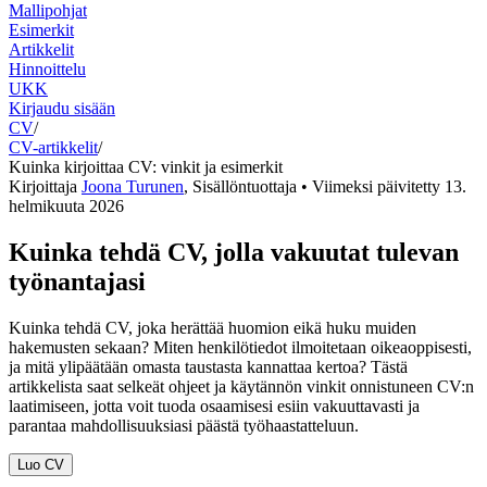
Mallipohjat
Esimerkit
Artikkelit
Hinnoittelu
UKK
Kirjaudu sisään
CV
/
CV-artikkelit
/
Kuinka kirjoittaa CV: vinkit ja esimerkit
Kirjoittaja
Joona Turunen
,
Sisällöntuottaja
• Viimeksi päivitetty
13.
helmikuuta 2026
Kuinka tehdä CV, jolla vakuutat tulevan
työnantajasi
Kuinka tehdä CV, joka herättää huomion eikä huku muiden
hakemusten sekaan? Miten henkilötiedot ilmoitetaan oikeaoppisesti,
ja mitä ylipäätään omasta taustasta kannattaa kertoa? Tästä
artikkelista saat selkeät ohjeet ja käytännön vinkit onnistuneen CV:n
laatimiseen, jotta voit tuoda osaamisesi esiin vakuuttavasti ja
parantaa mahdollisuuksiasi päästä työhaastatteluun.
Luo CV