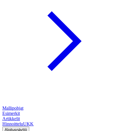
Mallipohjat
Esimerkit
Artikkelit
Hinnoittelu
UKK
Aloitusnäyttö