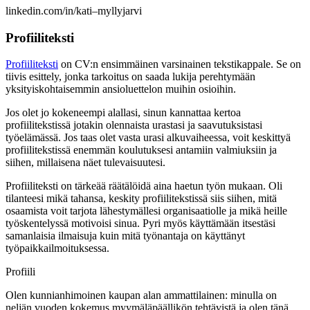
linkedin.com/in/kati–myllyjarvi
Profiiliteksti
Profiiliteksti
on CV:n ensimmäinen varsinainen tekstikappale. Se on
tiivis esittely, jonka tarkoitus on saada lukija perehtymään
yksityiskohtaisemmin ansioluettelon muihin osioihin.
Jos olet jo kokeneempi alallasi, sinun kannattaa kertoa
profiilitekstissä jotakin olennaista urastasi ja saavutuksistasi
työelämässä. Jos taas olet vasta urasi alkuvaiheessa, voit keskittyä
profiilitekstissä enemmän koulutuksesi antamiin valmiuksiin ja
siihen, millaisena näet tulevaisuutesi.
Profiiliteksti on tärkeää räätälöidä aina haetun työn mukaan. Oli
tilanteesi mikä tahansa, keskity profiilitekstissä siis siihen, mitä
osaamista voit tarjota lähestymällesi organisaatiolle ja mikä heille
työskentelyssä motivoisi sinua. Pyri myös käyttämään itsestäsi
samanlaisia ilmaisuja kuin mitä työnantaja on käyttänyt
työpaikkailmoituksessa.
Profiili
Olen kunnianhimoinen kaupan alan ammattilainen: minulla on
neljän vuoden kokemus myymäläpäällikön tehtävistä ja olen tänä