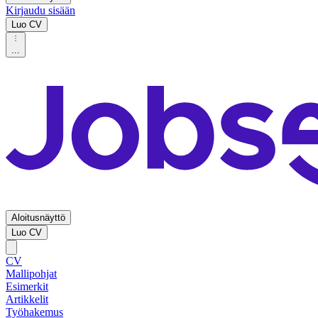
Kirjaudu sisään
Luo CV
...
Aloitusnäyttö
Luo CV
CV
Mallipohjat
Esimerkit
Artikkelit
Työhakemus