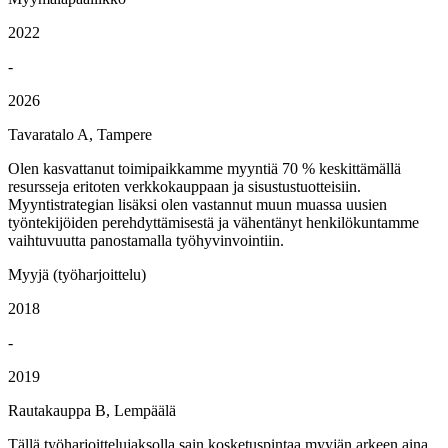
2022
-
2026
Tavaratalo A, Tampere
Olen kasvattanut toimipaikkamme myyntiä 70 % keskittämällä
resursseja eritoten verkkokauppaan ja sisustustuotteisiin.
Myyntistrategian lisäksi olen vastannut muun muassa uusien
työntekijöiden perehdyttämisestä ja vähentänyt henkilökuntamme
vaihtuvuutta panostamalla työhyvinvointiin.
Myyjä (työharjoittelu)
2018
-
2019
Rautakauppa B, Lempäälä
Tällä työharjoittelujaksolla sain kosketuspintaa myyjän arkeen aina