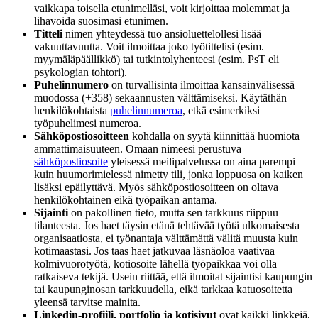
vaikkapa toisella etunimelläsi, voit kirjoittaa molemmat ja
lihavoida suosimasi etunimen.
Titteli
nimen yhteydessä tuo ansioluettelollesi lisää
vakuuttavuutta. Voit ilmoittaa joko työtittelisi (esim.
myymäläpäällikkö) tai tutkintolyhenteesi (esim. PsT eli
psykologian tohtori).
Puhelinnumero
on turvallisinta ilmoittaa kansainvälisessä
muodossa (+358) sekaannusten välttämiseksi. Käytäthän
henkilökohtaista
puhelinnumeroa
, etkä esimerkiksi
työpuhelimesi numeroa.
Sähköpostiosoitteen
kohdalla on syytä kiinnittää huomiota
ammattimaisuuteen. Omaan nimeesi perustuva
sähköpostiosoite
yleisessä meilipalvelussa on aina parempi
kuin huumorimielessä nimetty tili, jonka loppuosa on kaiken
lisäksi epäilyttävä. Myös sähköpostiosoitteen on oltava
henkilökohtainen eikä työpaikan antama.
Sijainti
on pakollinen tieto, mutta sen tarkkuus riippuu
tilanteesta. Jos haet täysin etänä tehtävää työtä ulkomaisesta
organisaatiosta, ei työnantaja välttämättä välitä muusta kuin
kotimaastasi. Jos taas haet jatkuvaa läsnäoloa vaativaa
kolmivuorotyötä, kotiosoite lähellä työpaikkaa voi olla
ratkaiseva tekijä. Usein riittää, että ilmoitat sijaintisi kaupungin
tai kaupunginosan tarkkuudella, eikä tarkkaa katuosoitetta
yleensä tarvitse mainita.
Linkedin-profiili
, p
ortfolio
ja
ko
tisivut
ovat kaikki linkkejä,