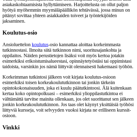
asiakaskohtaamisista hyllyttämiseen. Harjoittelusta on ollut paljon
hyötyä myöhemmin myymäläpäällikön tehtävässä, jossa minun on
pitänyt sovittaa yhteen asiakkaiden toiveet ja työntekijöiden
jaksaminen.
Koulutus-osio
Ansioluettelon
koulutus
-osio kannattaa aloittaa korkeimmasta
tutkinnostasi. Ilmoita siitä tutkinnon nimi, suoritusajankohta ja
oppilaitos. Näiden perustietojen lisäksi voit myös kertoa jotakin
esimerkiksi erikoistumisalueestasi, opinnäytetyöstäsi tai oppimistasi
taidoista, varsinkin jos nämä liittyvät olennaisesti hakemaasi työhön.
Korkeimman tutkintosi jälkeen voit kirjata koulutus-osioon
esimerkiksi toisen korkeakoulututkinnon tai jonkin tärkeän
opintokokonaisuuden, joka ei kuulu päätutkintoosi. Älä kuitenkaan
kertaa koko opintopolkuasi – esimerkiksi ylioppilastutkintoa ei
välttämättä tarvitse mainita ollenkaan, jos olet suorittanut sen jälkeen
jonkin korkeakoulututkinnon. Jos taas olet käynyt yksittäisiä työhösi
liittyviä kursseja, voit selvyyden vuoksi kirjata ne erilliseen kurssit-
osioon.
Vinkki