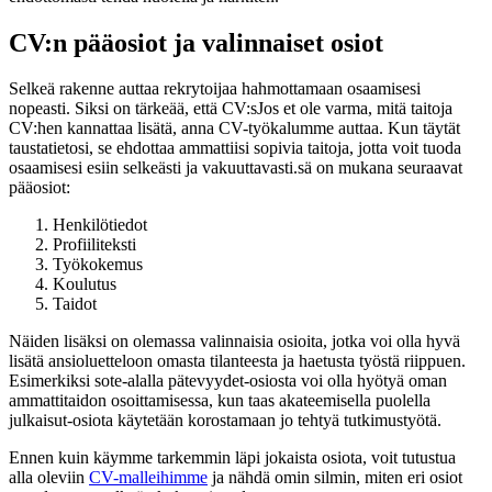
CV:n pääosiot ja valinnaiset osiot
Selkeä rakenne auttaa rekrytoijaa hahmottamaan osaamisesi
nopeasti. Siksi on tärkeää, että CV:sJos et ole varma, mitä taitoja
CV:hen kannattaa lisätä, anna CV-työkalumme auttaa. Kun täytät
taustatietosi, se ehdottaa ammattiisi sopivia taitoja, jotta voit tuoda
osaamisesi esiin selkeästi ja vakuuttavasti.sä on mukana seuraavat
pääosiot:
Henkilötiedot
Profiiliteksti
Työkokemus
Koulutus
Taidot
Näiden lisäksi on olemassa valinnaisia osioita, jotka voi olla hyvä
lisätä ansioluetteloon omasta tilanteesta ja haetusta työstä riippuen.
Esimerkiksi sote-alalla pätevyydet-osiosta voi olla hyötyä oman
ammattitaidon osoittamisessa, kun taas akateemisella puolella
julkaisut-osiota käytetään korostamaan jo tehtyä tutkimustyötä.
Ennen kuin käymme tarkemmin läpi jokaista osiota, voit tutustua
alla oleviin
CV-malleihimme
ja nähdä omin silmin, miten eri osiot