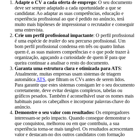
Adapte o CV a cada oferta de emprego
: O seu documento
deve ser sempre adaptado a cada oportunidade a que se
candidatar. Ao adaptar as suas competências, educação e
experiência profissional ao que é pedido no anúncio, terá
muito mais hipóteses de impressionar o recrutador e conseguir
uma entrevista.
Crie um perfil profissional impactante
: O perfil profissional
é uma espécie de
trailer
do seu percurso profissional. Um
bom perfil profissional condensa em três ou quatro linhas
quem é, as suas maiores competências e o que pode trazer à
organização, aguçando a curiosidade de quem lê para que
queira continuar a analisar o resto do documento.
Garanta uma estrutura clara e otimizada para ATS
:
Atualmente, muitas empresas usam sistemas de triagem
automática
ATS
, que filtram os CVs antes de serem lidos.
Para garantir que estes sistemas consigam ler o seu documento
corretamente, deve evitar designs complexos, tabelas ou
gráficos pesados. Também é aconselhável usar os nomes mais
habituais para os cabeçalhos e incorporar palavras-chave do
anúncio.
Demonstre o seu valor com resultados:
Os empregadores
interessam-se pelo impacto. Quando consegue demonstrar o
que conquistou, melhorou ou em que contribuiu, a sua
experiência torna-se mais tangível. Os resultados acrescentam
valor e destacam-no dos outros candidatos com formação