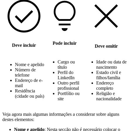
Pode incluir
Deve incluir
Deve omitir
Cargo ou
Idade ou data de
Nome e apelido
título
nascimento
Número de
Perfil do
Estado civil e
telefone
LinkedIn
filhos/família
Endereço de e-
Outro perfil
Endereço
mail
profissional
completo
Residência
Portfólio ou
Religião e
(cidade ou país)
site
nacionalidade
Veja agora mais algumas informações a considerar sobre alguns
destes elementos:
Nome e apelido
: Nesta secção não é necessário colocar o