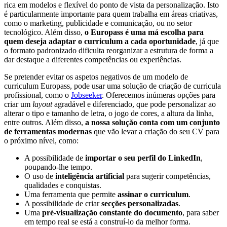
rica em modelos e flexível do ponto de vista da personalização. Isto
é particularmente importante para quem trabalha em áreas criativas,
como o marketing, publicidade e comunicação, ou no setor
tecnológico. Além disso,
o Europass é uma má escolha para
quem deseja adaptar o curriculum a cada oportunidade
, já que
o formato padronizado dificulta reorganizar a estrutura de forma a
dar destaque a diferentes competências ou experiências.
Se pretender evitar os aspetos negativos de um modelo de
curriculum Europass, pode usar uma solução de criação de curricula
profissional, como o
Jobseeker
. Oferecemos inúmeras opções para
criar um
layout
agradável e diferenciado, que pode personalizar ao
alterar o tipo e tamanho de letra, o jogo de cores, a altura da linha,
entre outros. Além disso,
a nossa solução conta com um conjunto
de ferramentas modernas
que vão levar a criação do seu CV para
o próximo nível, como:
A possibilidade de
importar o seu
perfil do LinkedIn
,
poupando-lhe tempo.
O uso de
inteligência artificial
para sugerir competências,
qualidades e conquistas.
Uma ferramenta que permite
assinar o curriculum
.
A possibilidade de criar
secções personalizadas
.
Uma
pré-visualização constante do documento
, para saber
em tempo real se está a construí-lo da melhor forma.