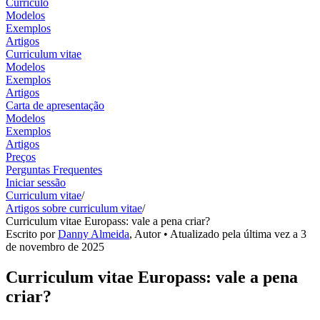
Currículo
Modelos
Exemplos
Artigos
Curriculum vitae
Modelos
Exemplos
Artigos
Carta de apresentação
Modelos
Exemplos
Artigos
Preços
Perguntas Frequentes
Iniciar sessão
Curriculum vitae
/
Artigos sobre curriculum vitae
/
Curriculum vitae Europass: vale a pena criar?
Escrito por
Danny Almeida
,
Autor
• Atualizado pela última vez a
3
de novembro de 2025
Curriculum vitae Europass: vale a pena
criar?