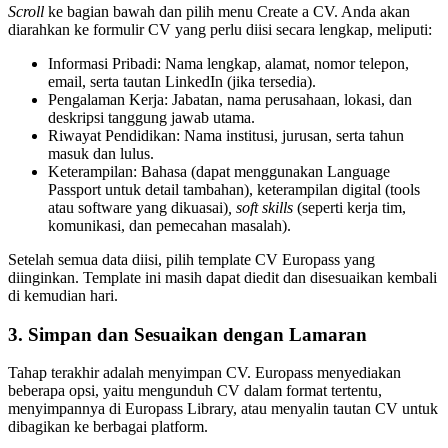
Scroll
ke bagian bawah dan pilih menu Create a CV. Anda akan
diarahkan ke formulir CV yang perlu diisi secara lengkap, meliputi:
Informasi Pribadi: Nama lengkap, alamat, nomor telepon,
email, serta tautan LinkedIn (jika tersedia).
Pengalaman Kerja: Jabatan, nama perusahaan, lokasi, dan
deskripsi tanggung jawab utama.
Riwayat Pendidikan: Nama institusi, jurusan, serta tahun
masuk dan lulus.
Keterampilan: Bahasa (dapat menggunakan Language
Passport untuk detail tambahan), keterampilan digital (tools
atau software yang dikuasai)
, s
oft skills
(seperti kerja tim,
komunikasi, dan pemecahan masalah).
Setelah semua data diisi, pilih template CV Europass yang
diinginkan. Template ini masih dapat diedit dan disesuaikan kembali
di kemudian hari.
3. Simpan dan Sesuaikan dengan Lamaran
Tahap terakhir adalah menyimpan CV. Europass menyediakan
beberapa opsi, yaitu mengunduh CV dalam format tertentu,
menyimpannya di Europass Library, atau menyalin tautan CV untuk
dibagikan ke berbagai platform.