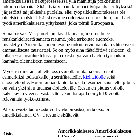
amerikkalaisissa hakuprosesseissa yllä mainittuja poikkeuksia
lukuun ottamatta. Sitä siis tarvitaan, kun haet työpaikkaa yrityksestä,
järjestöstä tai julkiselta puolelta, ellei työpaikkailmoituksessa ole
ohjeistettu toisin. Lisäksi resumea odotetaan usein silloin, kun haet
työtä amerikkalaisesta yrityksestä, joka toimii Euroopassa.
Siinä missä CV:n juuret juontavat latinaan, resume tulee
ranskankielisestä sanasta resumé, joka tarkoittaa suomeksi
tiivistettyä. Amerikkalainen resume onkin hyvin napakka yhteenveto
ammatillisesta taustastasi. Se on myös aina räätälöitävä erikseen, eli
tällaisessa ansioluettelossa pitää keskittyä vain haetun työpaikan
kannalta olennaiseen osaamiseen.
Myös resume-ansioluettelossa voi olla mukana omat osiot
esimerkiksi todistuksille ja sertifikaateille,
kielitaidolle
sekä
suosittelijoille. Huomioithan kuitenkin, että resumen suositeltu pituus
on vain yksi sivu uraansa aloitteleville. Resumen pituus voi olla
kaksi sivua yleensä vasta sitten, kun hakijalla on yli 10 vuotta
relevanttia työkokemusta.
Alla olevasta taulukosta voit vielä tarkistaa, mitä osioita
amerikkalainen CV ja resume sisältävät.
Amerikkalaisessa
Amerikkalaisessa
Osio
CV:ssä?
resumessa?