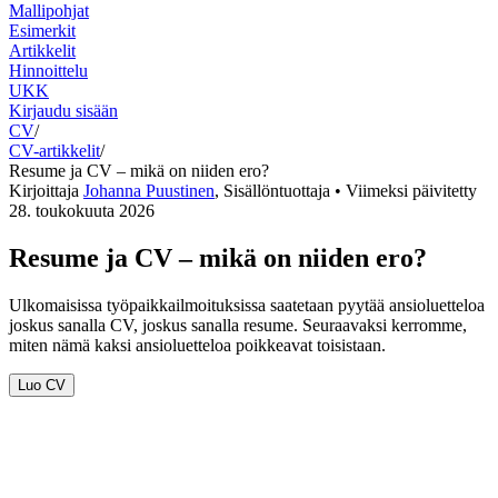
Mallipohjat
Esimerkit
Artikkelit
Hinnoittelu
UKK
Kirjaudu sisään
CV
/
CV-artikkelit
/
Resume ja CV – mikä on niiden ero?
Kirjoittaja
Johanna Puustinen
,
Sisällöntuottaja
• Viimeksi päivitetty
28. toukokuuta 2026
Resume ja CV – mikä on niiden ero?
Ulkomaisissa työpaikkailmoituksissa saatetaan pyytää ansioluetteloa
joskus sanalla CV, joskus sanalla resume. Seuraavaksi kerromme,
miten nämä kaksi ansioluetteloa poikkeavat toisistaan.
Luo CV