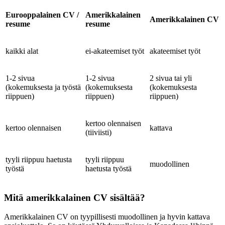
Eurooppalainen CV /
Amerikkalainen
Amerikkalainen CV
resume
resume
kaikki alat
ei-akateemiset työt
akateemiset työt
1-2 sivua
1-2 sivua
2 sivua tai yli
(kokemuksesta ja työstä
(kokemuksesta
(kokemuksesta
riippuen)
riippuen)
riippuen)
kertoo olennaisen
kertoo olennaisen
kattava
(tiiviisti)
tyyli riippuu haetusta
tyyli riippuu
muodollinen
työstä
haetusta työstä
Mitä amerikkalainen CV sisältää?
Amerikkalainen CV on tyypillisesti muodollinen ja hyvin kattava