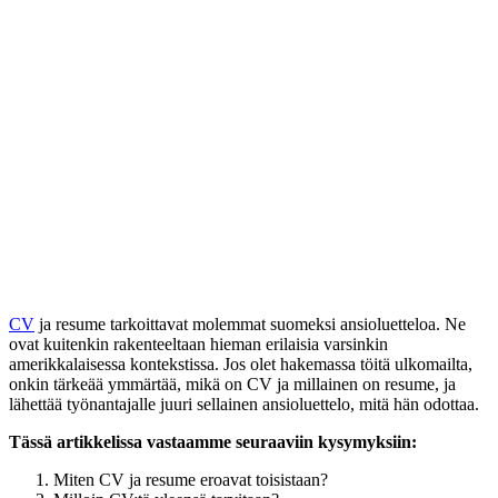
CV
ja resume tarkoittavat molemmat suomeksi ansioluetteloa. Ne
ovat kuitenkin rakenteeltaan hieman erilaisia varsinkin
amerikkalaisessa kontekstissa. Jos olet hakemassa töitä ulkomailta,
onkin tärkeää ymmärtää, mikä on CV ja millainen on resume, ja
lähettää työnantajalle juuri sellainen ansioluettelo, mitä hän odottaa.
Tässä artikkelissa vastaamme seuraaviin kysymyksiin:
Miten CV ja resume eroavat toisistaan?