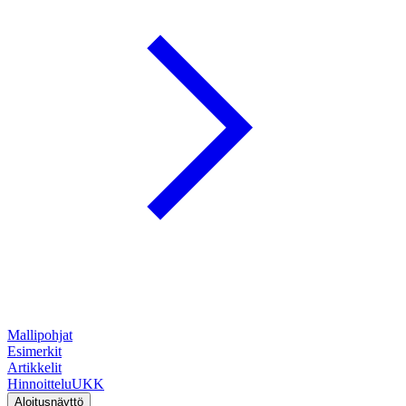
Mallipohjat
Esimerkit
Artikkelit
Hinnoittelu
UKK
Aloitusnäyttö