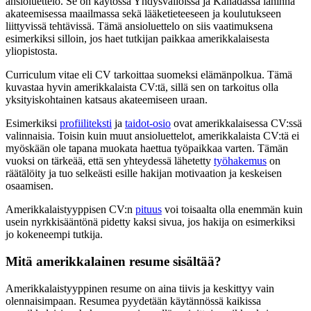
ansioluettelo. Se on käytössä Yhdysvalloissa ja Kanadassa lähinnä
akateemisessa maailmassa sekä lääketieteeseen ja koulutukseen
liittyvissä tehtävissä. Tämä ansioluettelo on siis vaatimuksena
esimerkiksi silloin, jos haet tutkijan paikkaa amerikkalaisesta
yliopistosta.
Curriculum vitae eli CV tarkoittaa suomeksi elämänpolkua. Tämä
kuvastaa hyvin amerikkalaista CV:tä, sillä sen on tarkoitus olla
yksityiskohtainen katsaus akateemiseen uraan.
Esimerkiksi
profiiliteksti
ja
taidot-osio
ovat amerikkalaisessa CV:ssä
valinnaisia. Toisin kuin muut ansioluettelot, amerikkalaista CV:tä ei
myöskään ole tapana muokata haettua työpaikkaa varten. Tämän
vuoksi on tärkeää, että sen yhteydessä lähetetty
työhakemus
on
räätälöity ja tuo selkeästi esille hakijan motivaation ja keskeisen
osaamisen.
Amerikkalaistyyppisen CV:n
pituus
voi toisaalta olla enemmän kuin
usein nyrkkisääntönä pidetty kaksi sivua, jos hakija on esimerkiksi
jo kokeneempi tutkija.
Mitä amerikkalainen resume sisältää?
Amerikkalaistyyppinen resume on aina tiivis ja keskittyy vain
olennaisimpaan. Resumea pyydetään käytännössä kaikissa