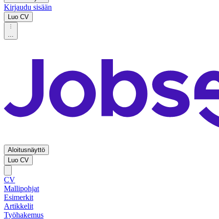
Kirjaudu sisään
Luo CV
...
Aloitusnäyttö
Luo CV
CV
Mallipohjat
Esimerkit
Artikkelit
Työhakemus