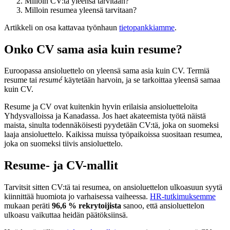
Milloin CV:tä yleensä tarvitaan?
Milloin resumea yleensä tarvitaan?
Artikkeli on osa kattavaa työnhaun
tietopankkiamme
.
Onko CV sama asia kuin resume?
Euroopassa ansioluettelo on yleensä sama asia kuin CV. Termiä
resume tai
resumé
käytetään harvoin, ja se tarkoittaa yleensä samaa
kuin CV.
Resume ja CV ovat kuitenkin hyvin erilaisia ansioluetteloita
Yhdysvalloissa ja Kanadassa. Jos haet akateemista työtä näistä
maista, sinulta todennäköisesti pyydetään CV:tä, joka on suomeksi
laaja ansioluettelo. Kaikissa muissa työpaikoissa suositaan resumea,
joka on suomeksi tiivis ansioluettelo.
Resume- ja CV-mallit
Tarvitsit sitten CV:tä tai resumea, on ansioluettelon ulkoasuun syytä
kiinnittää huomiota jo varhaisessa vaiheessa.
HR-tutkimuksemme
mukaan peräti
96,6 % rekrytoijista
sanoo, että ansioluettelon
ulkoasu vaikuttaa heidän päätöksiinsä.