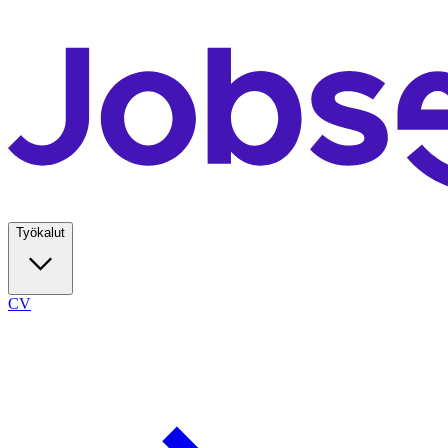
Työkalut
CV