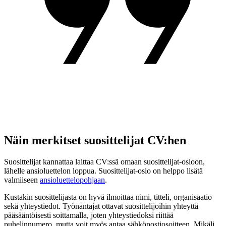
Näin merkitset suosittelijat CV:hen
Suosittelijat kannattaa laittaa CV:ssä omaan suosittelijat-osioon,
lähelle ansioluettelon loppua. Suosittelijat-osio on helppo lisätä
valmiiseen
ansioluettelopohjaan
.
Kustakin suosittelijasta on hyvä ilmoittaa nimi, titteli, organisaatio
sekä yhteystiedot. Työnantajat ottavat suosittelijoihin yhteyttä
pääsääntöisesti soittamalla, joten yhteystiedoksi riittää
puhelinnumero, mutta voit myös antaa sähköpostiosoitteen. Mikäli