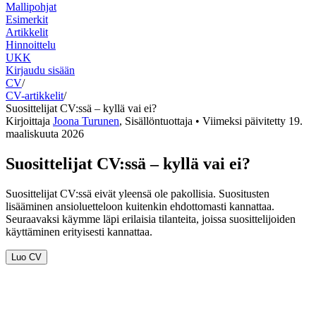
Mallipohjat
Esimerkit
Artikkelit
Hinnoittelu
UKK
Kirjaudu sisään
CV
/
CV-artikkelit
/
Suosittelijat CV:ssä – kyllä vai ei?
Kirjoittaja
Joona Turunen
,
Sisällöntuottaja
• Viimeksi päivitetty
19.
maaliskuuta 2026
Suosittelijat CV:ssä – kyllä vai ei?
Suosittelijat CV:ssä eivät yleensä ole pakollisia. Suositusten
lisääminen ansioluetteloon kuitenkin ehdottomasti kannattaa.
Seuraavaksi käymme läpi erilaisia tilanteita, joissa suosittelijoiden
käyttäminen erityisesti kannattaa.
Luo CV