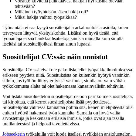
Voisitko kuvitella palkkaavasi hakijan nyt käsillä olevaan
tehtävään?
Millainen työyhteisön jäsen hakija oli?
Miksi hakija vaihtoi työpaikkaa?
Työnantaja ei saa kysyä suosittelijalta arkaluontoisia asioita, kuten
terveyteen liittyviä yksityiskohtia. Lisäksi on hyvä tietää, että
työnantaja ei saa hankkia lisätietoja sinusta muualta kuin sinulta
itseltäsi tai suosittelijoiltasi ilman sinun lupaasi.
Suosittelijat CV:ssä: näin onnistut
Suosittelijat CV:ssä eivät ole pakollisia, ellei työpaikkailmoituksessa
erikseen pyydetä niitä. Suosituksista on kuitenkin hyötyä varsinkin
silloin, jos työhön liittyy erityistä vastuuta, sinulla on vain vähän
työkokemusta alalta tai olet hakemassa kansainvälisiin tehtäviin.
Voit listata ansioluettelon suosittelijat-osioon pari kolme suosittelijaa,
tai kirjoittaa, että kerrot suosittelijoista lisää pyydettäessä.
Suosittelijoita valitessa kannattaa pohtia sitä, kenen mielipiteestä olisi
eniten hyötyä hakemasi työn kannalta. Samalla on hyvä valita
arvostettuja ja keskenään erilaisia ihmisiä, jotka ovat ajan tasalla
uratilanteestasi ja helposti tavoitettavissa.
Jobseekerin
työkaluilla voit luoda itsellesi tyylikkään ansioluettelon,