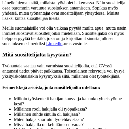
hänelle hieman siitä, millaista työtä olet hakemassa. Näin suosittelija
osaa paremmin varautua suosituksen antamiseen. Sopikaa myös
yhdessä, miten työnantajat ovat suosittelijaan yhteydessä. Muista
lisäksi kiittää suosittelijaa tuesta.
Meille suomalaisille voi olla vaikeaa pyytää muilta apua, mutta usein
ihmiset suostuvat suosittelijoiksi mielellään. Suosittelijaksi on myös
helppoa pyytää henkilö, joka on jo kirjoittanut sinusta julkisen
suosituksen esimerkiksi
Linkedin
-urasivustolle.
Mitä suosittelijalta kysytään?
Työnantaja saattaa vain varmistaa suosittelijoilta, että CV:ssä
antamasi tiedot pitävät paikkansa. Toisenlainen rekrytoija voi kysyä
yksityiskohtaisiakin kysymyksiä siitä, millainen olet työntekijänä.
Esimerkkejä asioista, joita suosittelijoilta udellaan:
Milloin työskentelit hakijan kanssa ja kauanko yhteistyönne
kesti?
Millainen rooli hakijalla oli työpaikassa?
Millainen suhde sinulla oli hakijaan?
Miten hakija suoriutui työtehtävistään?
Missä hakijalla on kehittämisen varaa?