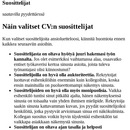
Suosittelijat
saatavilla pyydettäessä
Näin valitset CV:n suosittelijat
Kun valitset suosittelijoita ansioluetteloosi, kiinnitä huomiota ennen
kaikkea seuraaviin asioihin.
Suosittelijasta on oltava
hy
ötyä juuri hakemasi työn
kannalta.
Jos olet esimerkiksi vaihtamassa alaa, osaavatko
entiset työkaverisi kertoa sinusta asioita, joista tuleva
työnantajasi olisi kiinnostunut?
Suosittelijoilla on
hyvä olla auktoriteettia.
Rekrytoijat
luottavat esihenkilöihin enemmän kuin kollegoihin, koska
ensin mainituilla on puolueettomampi näkemys sinusta.
Suosittelijoiden on
hyvä olla myös monipuolisia.
Vaikka
esihenkilö tuntisi sinut pitkältä ajalta, hänen näkemyksensä
sinusta on toisaalta vain yhden ihmisen mielipide. Rekrytoija
saakin sinusta kattavamman kuvan, jos pyydät suosittelijoiksi
henkilöitä, jotka pystyvät arvioimaan sinua eri näkökulmista.
Kollegan suositus voikin hyvin
täydentää
esihenkilön tai
vaikkapa asiakkaan näkemystä sinusta.
Suosittelijan on oltava
ajan tasalla ja helposti