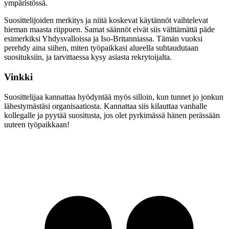
ympäristössä.
Suosittelijoiden merkitys ja niitä koskevat käytännöt vaihtelevat
hieman maasta riippuen. Samat säännöt eivät siis välttämättä päde
esimerkiksi Yhdysvalloissa ja Iso-Britanniassa. Tämän vuoksi
perehdy aina siihen, miten työpaikkasi alueella suhtaudutaan
suosituksiin, ja tarvittaessa kysy asiasta rekrytoijalta.
Vinkki
Suosittelijaa kannattaa hyödyntää myös silloin, kun tunnet jo jonkun
lähestymästäsi organisaatiosta. Kannattaa siis kilauttaa vanhalle
kollegalle ja pyytää suositusta, jos olet pyrkimässä hänen perässään
uuteen työpaikkaan!