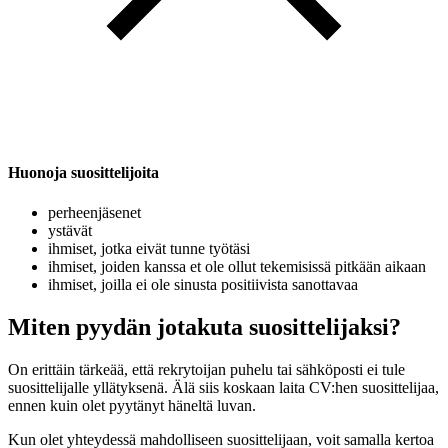
Huonoja suosittelijoita
perheenjäsenet
ystävät
ihmiset, jotka eivät tunne työtäsi
ihmiset, joiden kanssa et ole ollut tekemisissä pitkään aikaan
ihmiset, joilla ei ole sinusta positiivista sanottavaa
Miten pyydän jotakuta suosittelijaksi?
On erittäin tärkeää, että rekrytoijan puhelu tai sähköposti ei tule
suosittelijalle yllätyksenä. Älä siis koskaan laita CV:hen suosittelijaa,
ennen kuin olet pyytänyt häneltä luvan.
Kun olet yhteydessä mahdolliseen suosittelijaan, voit samalla kertoa