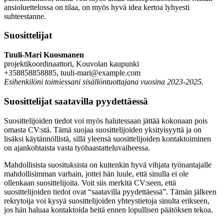
ansioluettelossa on tilaa, on myös hyvä idea kertoa lyhyesti
suhteestanne.
Suosittelijat
Tuuli-Mari Kuosmanen
projektikoordinaattori, Kouvolan kaupunki
+358858858885, tuuli-mari@example.com
Esihenkilöni toimiessani sisällöntuottajana vuosina 2023-2025.
Suosittelijat saatavilla pyydettäessä
Suosittelijoiden tiedot voi myös halutessaan jättää kokonaan pois
omasta CV:stä. Tämä suojaa suosittelijoiden yksityisyyttä ja on
lisäksi käytännöllistä, sillä yleensä suosittelijoiden kontaktoiminen
on ajankohtaista vasta työhaastatteluvaiheessa.
Mahdollisista suosituksista on kuitenkin hyvä vihjata työnantajalle
mahdollisimman varhain, jottei hän luule, että sinulla ei ole
ollenkaan suosittelijoita. Voit siis merkitä CV:seen, että
suosittelijoiden tiedot ovat “saatavilla pyydettäessä”. Tämän jälkeen
rekrytoija voi kysyä suosittelijoiden yhteystietoja sinulta erikseen,
jos hän haluaa kontaktoida heitä ennen lopullisen päätöksen tekoa.