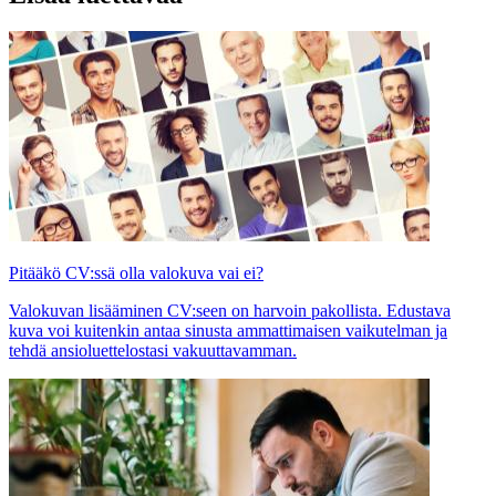
Pitääkö CV:ssä olla valokuva vai ei?
Valokuvan lisääminen CV:seen on harvoin pakollista. Edustava
kuva voi kuitenkin antaa sinusta ammattimaisen vaikutelman ja
tehdä ansioluettelostasi vakuuttavamman.