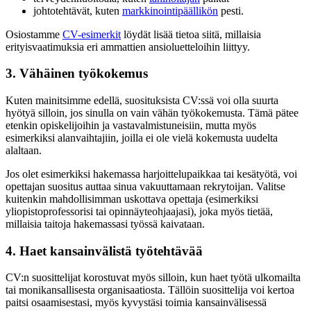
johtotehtävät, kuten
markkinointipäällikön
pesti.
Osiostamme
CV-esimerkit
löydät lisää tietoa siitä, millaisia
erityisvaatimuksia eri ammattien ansioluetteloihin liittyy.
3. Vähäinen työkokemus
Kuten mainitsimme edellä, suosituksista CV:ssä voi olla suurta
hyötyä silloin, jos sinulla on vain vähän työkokemusta. Tämä pätee
etenkin opiskelijoihin ja vastavalmistuneisiin, mutta myös
esimerkiksi alanvaihtajiin, joilla ei ole vielä kokemusta uudelta
alaltaan.
Jos olet esimerkiksi hakemassa harjoittelupaikkaa tai kesätyötä, voi
opettajan suositus auttaa sinua vakuuttamaan rekrytoijan. Valitse
kuitenkin mahdollisimman uskottava opettaja (esimerkiksi
yliopistoprofessorisi tai opinnäyteohjaajasi), joka myös tietää,
millaisia taitoja hakemassasi työssä kaivataan.
4. Haet kansainvälistä työtehtävää
CV:n suosittelijat korostuvat myös silloin, kun haet työtä ulkomailta
tai monikansallisesta organisaatiosta. Tällöin suosittelija voi kertoa
paitsi osaamisestasi, myös kyvystäsi toimia kansainvälisessä