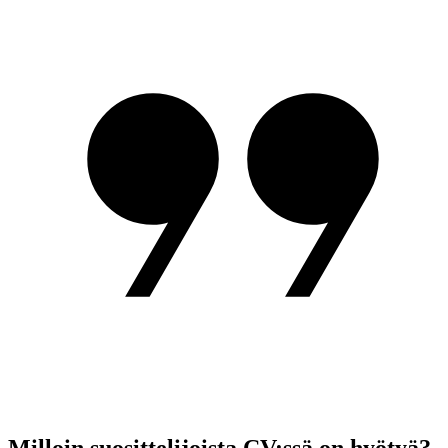
Milloin suosittelijoista CV:ssä on hyötyä?