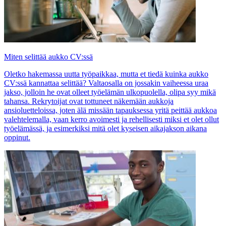
Miten selittää aukko CV:ssä
Oletko hakemassa uutta työpaikkaa, mutta et tiedä kuinka aukko
CV:ssä kannattaa selittää? Valtaosalla on jossakin vaiheessa uraa
jakso, jolloin he ovat olleet työelämän ulkopuolella, olipa syy mikä
tahansa. Rekrytoijat ovat tottuneet näkemään aukkoja
ansioluetteloissa, joten älä missään tapauksessa yritä peittää aukkoa
valehtelemalla, vaan kerro avoimesti ja rehellisesti miksi et olet ollut
työelämässä, ja esimerkiksi mitä olet kyseisen aikajakson aikana
oppinut.