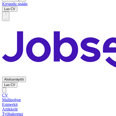
Kirjaudu sisään
Luo CV
...
Aloitusnäyttö
Luo CV
CV
Mallipohjat
Esimerkit
Artikkelit
Työhakemus