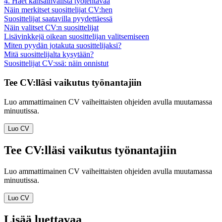
4. Haet kansainvälistä työtehtävää
Näin merkitset suosittelijat CV:hen
Suosittelijat saatavilla pyydettäessä
Näin valitset CV:n suosittelijat
Lisävinkkejä oikean suosittelijan valitsemiseen
Miten pyydän jotakuta suosittelijaksi?
Mitä suosittelijalta kysytään?
Suosittelijat CV:ssä: näin onnistut
Tee CV:lläsi vaikutus työnantajiin
Luo ammattimainen CV vaiheittaisten ohjeiden avulla muutamassa
minuutissa.
Luo CV
Tee CV:lläsi vaikutus työnantajiin
Luo ammattimainen CV vaiheittaisten ohjeiden avulla muutamassa
minuutissa.
Luo CV
Lisää luettavaa