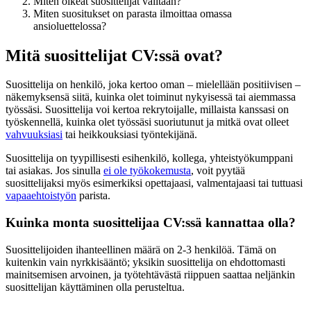
Miten oikeat suosittelijat valitaan?
Miten suositukset on parasta ilmoittaa omassa
ansioluettelossa?
Mitä suosittelijat CV:ssä ovat?
Suosittelija on henkilö, joka kertoo oman – mielellään positiivisen –
näkemyksensä siitä, kuinka olet toiminut nykyisessä tai aiemmassa
työssäsi. Suosittelija voi kertoa rekrytoijalle, millaista kanssasi on
työskennellä, kuinka olet työssäsi suoriutunut ja mitkä ovat olleet
vahvuuksiasi
tai heikkouksiasi työntekijänä.
Suosittelija on tyypillisesti esihenkilö, kollega, yhteistyökumppani
tai asiakas. Jos sinulla
ei ole työkokemusta
, voit pyytää
suosittelijaksi myös esimerkiksi opettajaasi, valmentajaasi tai tuttuasi
vapaaehtoistyön
parista.
Kuinka monta suosittelijaa CV:ssä kannattaa olla?
Suosittelijoiden ihanteellinen määrä on 2-3 henkilöä. Tämä on
kuitenkin vain nyrkkisääntö; yksikin suosittelija on ehdottomasti
mainitsemisen arvoinen, ja työtehtävästä riippuen saattaa neljänkin
suosittelijan käyttäminen olla perusteltua.