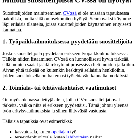
Suosittelijoiden mainitseminen
CV:ssä
ei ole missään tapauksessa
pakollista, mutta siitä on useimmiten hyötyä. Seuraavaksi käymme
läpi erilaisia tilanteita, joissa suosittelijoiden käyttäminen erityisesti
kannattaa.
1. Työpaikkailmoituksessa pyydetään suosittelijoita
Joskus suosittelijoita pyydetään erikseen työpaikkailmoituksessa.
Tällöin niiden listaaminen CV:ssä on luonnollisesti hyvin tärkeää,
sillä muuten saatat jäädä rekrytointiprosessissa heti muiden jalkoihin.
Aivan yhtä tärkeää on kuitenkin keskittyä sellaisiin henkilöihin,
joiden suosituksella on hakemasi työtehtävän kannalta merkitystä.
2. Toimiala- tai tehtäväkohtaiset vaatimukset
On myös olemassa tiettyjä aloja, joilla CV:n suosittelijat ovat
tärkeitä, vaikka niitä ei erikseen pyydettäisi. Tämä johtuu yleensä
työn erityisvaatimuksista ja siihen liittyvästä vastuusta.
Tällaisia tapauksia ovat esimerkiksi:
kasvatusala, kuten
opettajan
työ
terveydenhuoltoala, kuten
lähihoitajan
paikat