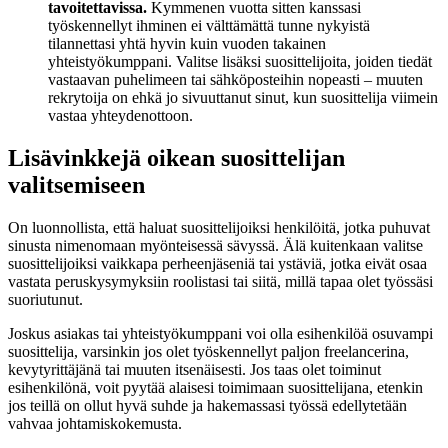
tavoitettavissa.
Kymmenen vuotta sitten kanssasi
työskennellyt ihminen ei välttämättä tunne nykyistä
tilannettasi yhtä hyvin kuin vuoden takainen
yhteistyökumppani. Valitse lisäksi suosittelijoita, joiden tiedät
vastaavan puhelimeen tai sähköposteihin nopeasti – muuten
rekrytoija on ehkä jo sivuuttanut sinut, kun suosittelija viimein
vastaa yhteydenottoon.
Lisävinkkejä oikean suosittelijan
valitsemiseen
On luonnollista, että haluat suosittelijoiksi henkilöitä, jotka puhuvat
sinusta nimenomaan myönteisessä sävyssä. Älä kuitenkaan valitse
suosittelijoiksi vaikkapa perheenjäseniä tai ystäviä, jotka eivät osaa
vastata peruskysymyksiin roolistasi tai siitä, millä tapaa olet työssäsi
suoriutunut.
Joskus asiakas tai yhteistyökumppani voi olla esihenkilöä osuvampi
suosittelija, varsinkin jos olet työskennellyt paljon freelancerina,
kevytyrittäjänä tai muuten itsenäisesti. Jos taas olet toiminut
esihenkilönä, voit pyytää alaisesi toimimaan suosittelijana, etenkin
jos teillä on ollut hyvä suhde ja hakemassasi työssä edellytetään
vahvaa johtamiskokemusta.