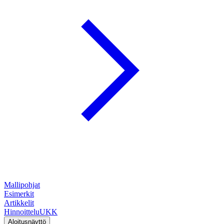
Mallipohjat
Esimerkit
Artikkelit
Hinnoittelu
UKK
Aloitusnäyttö