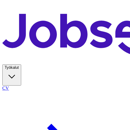
Työkalut
CV