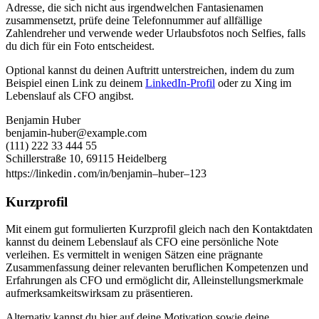
Adresse, die sich nicht aus irgendwelchen Fantasienamen
zusammensetzt, prüfe deine Telefonnummer auf allfällige
Zahlendreher und verwende weder Urlaubsfotos noch Selfies, falls
du dich für ein Foto entscheidest.
Optional kannst du deinen Auftritt unterstreichen, indem du zum
Beispiel einen Link zu deinem
LinkedIn-Profil
oder zu Xing im
Lebenslauf als CFO angibst.
Benjamin Huber
benjamin-huber@example.com
(111) 222 33 444 55
Schillerstraße 10, 69115 Heidelberg
https://linkedin․com/in/benjamin–huber–123
Kurzprofil
Mit einem gut formulierten Kurzprofil gleich nach den Kontaktdaten
kannst du deinem Lebenslauf als CFO eine persönliche Note
verleihen. Es vermittelt in wenigen Sätzen eine prägnante
Zusammenfassung deiner relevanten beruflichen Kompetenzen und
Erfahrungen als CFO und ermöglicht dir, Alleinstellungsmerkmale
aufmerksamkeitswirksam zu präsentieren.
Alternativ kannst du hier auf deine Motivation sowie deine