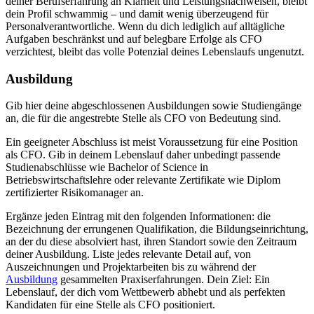
deiner Berufserfahrung an Klarheit und Leistungsnachweisen, bleibt
dein Profil schwammig – und damit wenig überzeugend für
Personalverantwortliche. Wenn du dich lediglich auf alltägliche
Aufgaben beschränkst und auf belegbare Erfolge als CFO
verzichtest, bleibt das volle Potenzial deines Lebenslaufs ungenutzt.
Ausbildung
Gib hier deine abgeschlossenen Ausbildungen sowie Studiengänge
an, die für die angestrebte Stelle als CFO von Bedeutung sind.
Ein geeigneter Abschluss ist meist Voraussetzung für eine Position
als CFO. Gib in deinem Lebenslauf daher unbedingt passende
Studienabschlüsse wie Bachelor of Science in
Betriebswirtschaftslehre oder relevante Zertifikate wie Diplom
zertifizierter Risikomanager an.
Ergänze jeden Eintrag mit den folgenden Informationen: die
Bezeichnung der errungenen Qualifikation, die Bildungseinrichtung,
an der du diese absolviert hast, ihren Standort sowie den Zeitraum
deiner Ausbildung. Liste jedes relevante Detail auf, von
Auszeichnungen und Projektarbeiten bis zu während der
Ausbildung
gesammelten Praxiserfahrungen. Dein Ziel: Ein
Lebenslauf, der dich vom Wettbewerb abhebt und als perfekten
Kandidaten für eine Stelle als CFO positioniert.