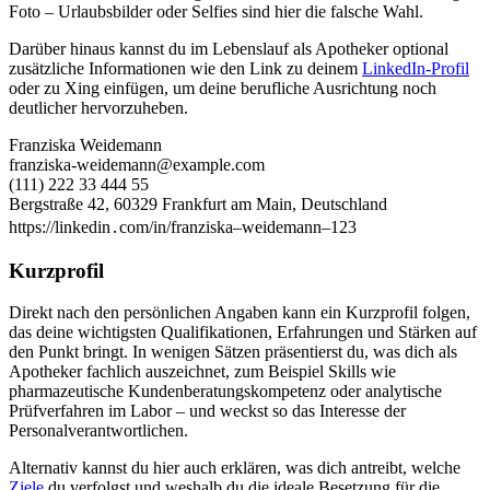
Foto – Urlaubsbilder oder Selfies sind hier die falsche Wahl.
Darüber hinaus kannst du im Lebenslauf als Apotheker optional
zusätzliche Informationen wie den Link zu deinem
LinkedIn-Profil
oder zu Xing einfügen, um deine berufliche Ausrichtung noch
deutlicher hervorzuheben.
Franziska Weidemann
franziska-weidemann@example.com
(111) 222 33 444 55
Bergstraße 42, 60329 Frankfurt am Main, Deutschland
https://linkedin․com/in/franziska–weidemann–123
Kurzprofil
Direkt nach den persönlichen Angaben kann ein Kurzprofil folgen,
das deine wichtigsten Qualifikationen, Erfahrungen und Stärken auf
den Punkt bringt. In wenigen Sätzen präsentierst du, was dich als
Apotheker fachlich auszeichnet, zum Beispiel Skills wie
pharmazeutische Kundenberatungskompetenz oder analytische
Prüfverfahren im Labor – und weckst so das Interesse der
Personalverantwortlichen.
Alternativ kannst du hier auch erklären, was dich antreibt, welche
Ziele
du verfolgst und weshalb du die ideale Besetzung für die