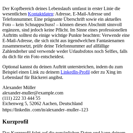
Der Kopfbereich deines Lebenslaufs umfasst in erster Linie die
wesentlichen
Kontaktdaten
: Adresse, E-Mail-Adresse und
Telefonnummer. Eine prägnante Überschrift sowie ein aktuelles
Foto – kein Schnappschuss! – können diesen Abschnitt sinnvoll
ergänzen, sind jedoch keine Pflicht. Im Sinne eines professionellen
Auftritts solltest du einige wichtige Punkte beachten: Verwende eine
E-Mail-Adresse, die sich nicht aus irgendwelchen Fantasienamen
zusammensetzt, prüfe deine Telefonnummer auf allfällige
Zahlendreher und verwende weder Urlaubsfotos noch Selfies, falls
du dich für ein Foto entscheidest.
Optional kannst du deinen Auftritt unterstreichen, indem du zum
Beispiel einen Link zu deinem
LinkedIn-Profil
oder zu Xing im
Lebenslauf für Bäckerei angibst.
Alexander Müller
alexander-muller@example.com
(111) 222 33 444 55
Eichenweg 5, 52062 Aachen, Deutschland
https://linkedin․com/in/alexander–muller–123
Kurzprofil
Das Kurzprofil folgt auf die persönlichen Daten und kann deinem