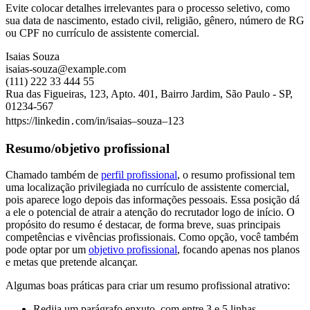
Evite colocar detalhes irrelevantes para o processo seletivo, como
sua data de nascimento, estado civil, religião, gênero, número de RG
ou CPF no currículo de assistente comercial.
Isaias Souza
isaias-souza@example.com
(111) 222 33 444 55
Rua das Figueiras, 123, Apto. 401, Bairro Jardim, São Paulo - SP,
01234-567
https://linkedin․com/in/isaias–souza–123
Resumo/objetivo profissional
Chamado também de
perfil profissional
, o resumo profissional tem
uma localização privilegiada no currículo de assistente comercial,
pois aparece logo depois das informações pessoais. Essa posição dá
a ele o potencial de atrair a atenção do recrutador logo de início. O
propósito do resumo é destacar, de forma breve, suas principais
competências e vivências profissionais. Como opção, você também
pode optar por um
objetivo profissional
, focando apenas nos planos
e metas que pretende alcançar.
Algumas boas práticas para criar um resumo profissional atrativo:
Redija um parágrafo enxuto, com entre 3 e 5 linhas.