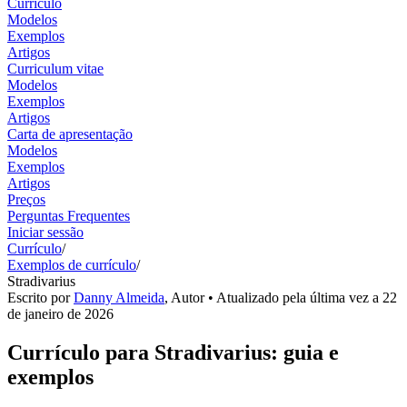
Currículo
Modelos
Exemplos
Artigos
Curriculum vitae
Modelos
Exemplos
Artigos
Carta de apresentação
Modelos
Exemplos
Artigos
Preços
Perguntas Frequentes
Iniciar sessão
Currículo
/
Exemplos de currículo
/
Stradivarius
Escrito por
Danny Almeida
,
Autor
• Atualizado pela última vez a
22
de janeiro de 2026
Currículo para Stradivarius: guia e
exemplos