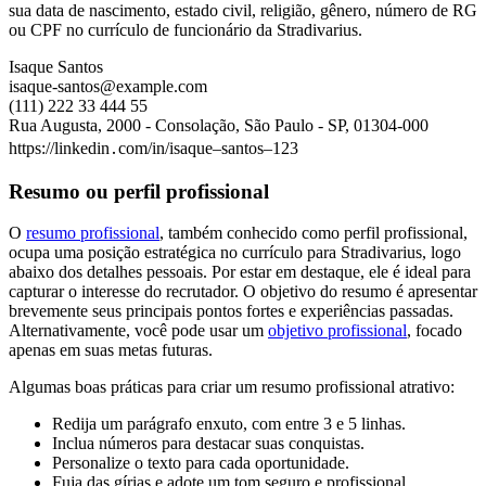
sua data de nascimento, estado civil, religião, gênero, número de RG
ou CPF no currículo de funcionário da Stradivarius.
Isaque Santos
isaque-santos@example.com
(111) 222 33 444 55
Rua Augusta, 2000 - Consolação, São Paulo - SP, 01304-000
https://linkedin․com/in/isaque–santos–123
Resumo ou perfil profissional
O
resumo profissional
, também conhecido como perfil profissional,
ocupa uma posição estratégica no currículo para Stradivarius, logo
abaixo dos detalhes pessoais. Por estar em destaque, ele é ideal para
capturar o interesse do recrutador. O objetivo do resumo é apresentar
brevemente seus principais pontos fortes e experiências passadas.
Alternativamente, você pode usar um
objetivo profissional
, focado
apenas em suas metas futuras.
Algumas boas práticas para criar um resumo profissional atrativo:
Redija um parágrafo enxuto, com entre 3 e 5 linhas.
Inclua números para destacar suas conquistas.
Personalize o texto para cada oportunidade.
Fuja das gírias e adote um tom seguro e profissional.