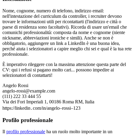
Nome, cognome, numero di telefono, indirizzo email:
nell'intestazione del curriculum da controller, i recruiter devono
trovare le informazioni utili per ricontattarti (l'indirizzo e città o
paese di residenza sono facoltativi). Ricorda di usare un'email che
comunichi professionalità: composta da nome e cognome (niente
nickname, abbreviazioni ironiche e simili). Anche se non è
obbligatorio, aggiungere un link a LinkedIn è una buona idea,
perché aiuta i selezionatori a capire meglio chi sei e qual è la tua rete
professionale.
È imperativo rileggere con la massima attenzione questa parte del
CV: qui i refusi si pagano molto cari... possono impedire ai
selezionatori di contattarti!
Angelo Rossi
angelo-rossi@example.com
(111) 222 33 444 55
Via dei Fori Imperiali 1, 00186 Roma RM, Italia
https://linkedin․com/in/angelo–rossi–123
Profilo professionale
Il
profilo professionale
ha un ruolo molto importante in un