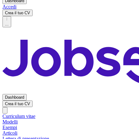
Dashboard
Accedi
Crea il tuo CV
...
Dashboard
Crea il tuo CV
Curriculum vitae
Modelli
Esempi
Articoli
Lettera di presentazione