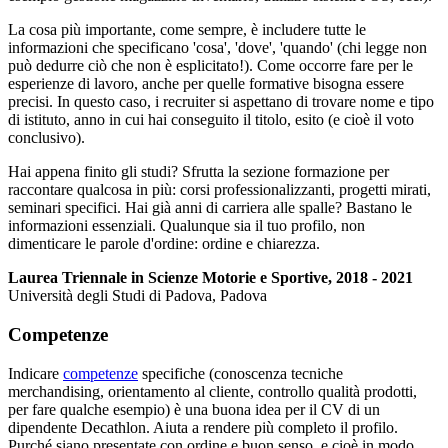
La cosa più importante, come sempre, è includere tutte le
informazioni che specificano 'cosa', 'dove', 'quando' (chi legge non
può dedurre ciò che non è esplicitato!). Come occorre fare per le
esperienze di lavoro, anche per quelle formative bisogna essere
precisi. In questo caso, i recruiter si aspettano di trovare nome e tipo
di istituto, anno in cui hai conseguito il titolo, esito (e cioè il voto
conclusivo).
Hai appena finito gli studi? Sfrutta la sezione formazione per
raccontare qualcosa in più: corsi professionalizzanti, progetti mirati,
seminari specifici. Hai già anni di carriera alle spalle? Bastano le
informazioni essenziali. Qualunque sia il tuo profilo, non
dimenticare le parole d'ordine: ordine e chiarezza.
Laurea Triennale in Scienze Motorie e Sportive, 2018 - 2021
Università degli Studi di Padova, Padova
Competenze
Indicare
competenze
specifiche (conoscenza tecniche
merchandising, orientamento al cliente, controllo qualità prodotti,
per fare qualche esempio) è una buona idea per il CV di un
dipendente Decathlon. Aiuta a rendere più completo il profilo.
Purché siano presentate con ordine e buon senso, e cioè in modo