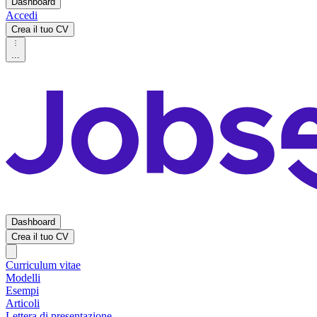
Dashboard
Accedi
Crea il tuo CV
...
Dashboard
Crea il tuo CV
Curriculum vitae
Modelli
Esempi
Articoli
Lettera di presentazione