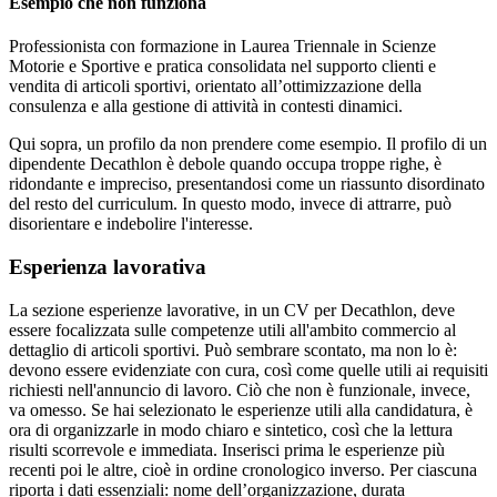
Esempio che non funziona
Professionista con formazione in Laurea Triennale in Scienze
Motorie e Sportive e pratica consolidata nel supporto clienti e
vendita di articoli sportivi, orientato all’ottimizzazione della
consulenza e alla gestione di attività in contesti dinamici.
Qui sopra, un profilo da non prendere come esempio. Il profilo di un
dipendente Decathlon è debole quando occupa troppe righe, è
ridondante e impreciso, presentandosi come un riassunto disordinato
del resto del curriculum. In questo modo, invece di attrarre, può
disorientare e indebolire l'interesse.
Esperienza lavorativa
La sezione esperienze lavorative, in un CV per Decathlon, deve
essere focalizzata sulle competenze utili all'ambito commercio al
dettaglio di articoli sportivi. Può sembrare scontato, ma non lo è:
devono essere evidenziate con cura, così come quelle utili ai requisiti
richiesti nell'annuncio di lavoro. Ciò che non è funzionale, invece,
va omesso. Se hai selezionato le esperienze utili alla candidatura, è
ora di organizzarle in modo chiaro e sintetico, così che la lettura
risulti scorrevole e immediata. Inserisci prima le esperienze più
recenti poi le altre, cioè in ordine cronologico inverso. Per ciascuna
riporta i dati essenziali: nome dell’organizzazione, durata