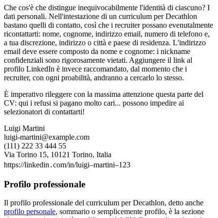
Che cos'è che distingue inequivocabilmente l'identità di ciascuno? I
dati personali. Nell'intestazione di un curriculum per Decathlon
bastano quelli di contatto, così che i recruiter possano evenutalmente
ricontattarti: nome, cognome, indirizzo email, numero di telefono e,
a tua discrezione, indirizzo o città e paese di residenza. L'indirizzo
email deve essere composto da nome e cognome: i nickname
confidenziali sono rigorosamente vietati. Aggiungere il link al
profilo LinkedIn è invece raccomandato, dal momento che i
recruiter, con ogni proabilità, andranno a cercarlo lo stesso.
È imperativo rileggere con la massima attenzione questa parte del
CV: qui i refusi si pagano molto cari... possono impedire ai
selezionatori di contattarti!
Luigi Martini
luigi-martini@example.com
(111) 222 33 444 55
Via Torino 15, 10121 Torino, Italia
https://linkedin․com/in/luigi–martini–123
Profilo professionale
Il profilo professionale del curriculum per Decathlon, detto anche
profilo personale
, sommario o semplicemente profilo, è la sezione