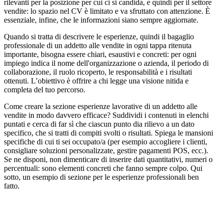
rilevanti per la posizione per cui ci si candida, e quindi per il settore
vendite: lo spazio nel CV è limitato e va sfruttato con attenzione. È
essenziale, infine, che le informazioni siano sempre aggiornate.
Quando si tratta di descrivere le esperienze, quindi il bagaglio
professionale di un addetto alle vendite in ogni tappa ritenuta
importante, bisogna essere chiari, esaustivi e concreti: per ogni
impiego indica il nome dell'organizzazione o azienda, il periodo di
collaborazione, il ruolo ricoperto, le responsabilità e i risultati
ottenuti. L’obiettivo è offrire a chi legge una visione nitida e
completa del tuo percorso.
Come creare la sezione esperienze lavorative di un addetto alle
vendite in modo davvero efficace? Suddividi i contenuti in elenchi
puntati e cerca di far sì che ciascun punto dia rilievo a un dato
specifico, che si tratti di compiti svolti o risultati. Spiega le mansioni
specifiche di cui ti sei occupato/a (per esempio accogliere i clienti,
consigliare soluzioni personalizzate, gestire pagamenti POS, ecc.).
Se ne disponi, non dimenticare di inserire dati quantitativi, numeri o
percentuali: sono elementi concreti che fanno sempre colpo. Qui
sotto, un esempio di sezione per le esperienze professionali ben
fatto.