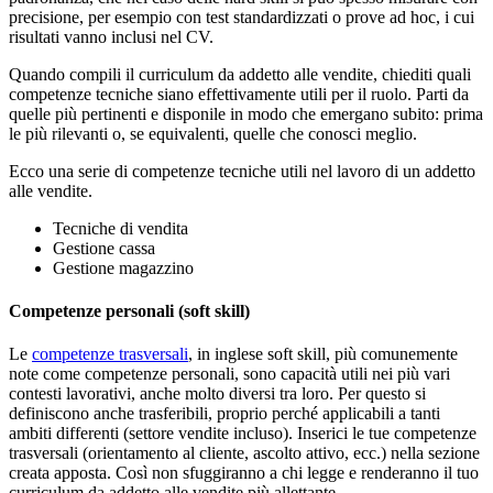
precisione, per esempio con test standardizzati o prove ad hoc, i cui
risultati vanno inclusi nel CV.
Quando compili il curriculum da addetto alle vendite, chiediti quali
competenze tecniche siano effettivamente utili per il ruolo. Parti da
quelle più pertinenti e disponile in modo che emergano subito: prima
le più rilevanti o, se equivalenti, quelle che conosci meglio.
Ecco una serie di competenze tecniche utili nel lavoro di un addetto
alle vendite.
Tecniche di vendita
Gestione cassa
Gestione magazzino
Competenze personali (soft skill)
Le
competenze trasversali
, in inglese soft skill, più comunemente
note come competenze personali, sono capacità utili nei più vari
contesti lavorativi, anche molto diversi tra loro. Per questo si
definiscono anche trasferibili, proprio perché applicabili a tanti
ambiti differenti (settore vendite incluso). Inserici le tue competenze
trasversali (orientamento al cliente, ascolto attivo, ecc.) nella sezione
creata apposta. Così non sfuggiranno a chi legge e renderanno il tuo
curriculum da addetto alle vendite più allettante.