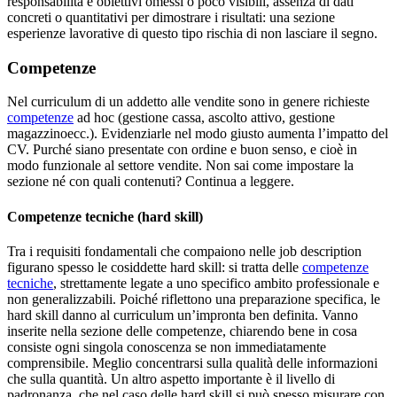
responsabilità e obiettivi omessi o poco visibili, assenza di dati
concreti o quantitativi per dimostrare i risultati: una sezione
esperienze lavorative di questo tipo rischia di non lasciare il segno.
Competenze
Nel curriculum di un addetto alle vendite sono in genere richieste
competenze
ad hoc (gestione cassa, ascolto attivo, gestione
magazzinoecc.). Evidenziarle nel modo giusto aumenta l’impatto del
CV. Purché siano presentate con ordine e buon senso, e cioè in
modo funzionale al settore vendite. Non sai come impostare la
sezione né con quali contenuti? Continua a leggere.
Competenze tecniche (hard skill)
Tra i requisiti fondamentali che compaiono nelle job description
figurano spesso le cosiddette hard skill: si tratta delle
competenze
tecniche
, strettamente legate a uno specifico ambito professionale e
non generalizzabili. Poiché riflettono una preparazione specifica, le
hard skill danno al curriculum un’impronta ben definita. Vanno
inserite nella sezione delle competenze, chiarendo bene in cosa
consiste ogni singola conoscenza se non immediatamente
comprensibile. Meglio concentrarsi sulla qualità delle informazioni
che sulla quantità. Un altro aspetto importante è il livello di
padronanza, che nel caso delle hard skill si può spesso misurare con