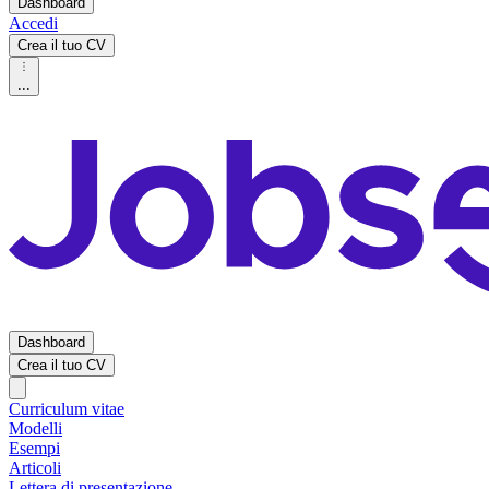
Dashboard
Accedi
Crea il tuo CV
...
Dashboard
Crea il tuo CV
Curriculum vitae
Modelli
Esempi
Articoli
Lettera di presentazione