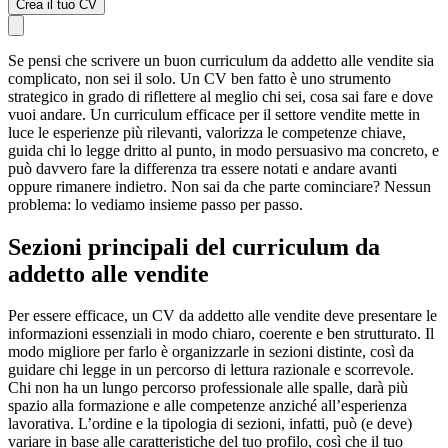
Crea il tuo CV
Se pensi che scrivere un buon curriculum da addetto alle vendite sia
complicato, non sei il solo. Un CV ben fatto è uno strumento
strategico in grado di riflettere al meglio chi sei, cosa sai fare e dove
vuoi andare. Un curriculum efficace per il settore vendite mette in
luce le esperienze più rilevanti, valorizza le competenze chiave,
guida chi lo legge dritto al punto, in modo persuasivo ma concreto, e
può davvero fare la differenza tra essere notati e andare avanti
oppure rimanere indietro. Non sai da che parte cominciare? Nessun
problema: lo vediamo insieme passo per passo.
Sezioni principali del curriculum da
addetto alle vendite
Per essere efficace, un CV da addetto alle vendite deve presentare le
informazioni essenziali in modo chiaro, coerente e ben strutturato. Il
modo migliore per farlo è organizzarle in sezioni distinte, così da
guidare chi legge in un percorso di lettura razionale e scorrevole.
Chi non ha un lungo percorso professionale alle spalle, darà più
spazio alla formazione e alle competenze anziché all’esperienza
lavorativa. L’ordine e la tipologia di sezioni, infatti, può (e deve)
variare in base alle caratteristiche del tuo profilo, così che il tuo