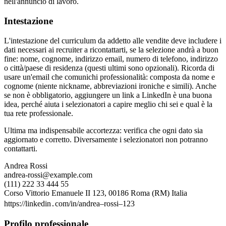
nell'annuncio di lavoro.
Intestazione
L'intestazione del curriculum da addetto alle vendite deve includere i
dati necessari ai recruiter a ricontattarti, se la selezione andrà a buon
fine: nome, cognome, indirizzo email, numero di telefono, indirizzo
o città/paese di residenza (questi ultimi sono opzionali). Ricorda di
usare un'email che comunichi professionalità: composta da nome e
cognome (niente nickname, abbreviazioni ironiche e simili). Anche
se non è obbligatorio, aggiungere un link a LinkedIn è una buona
idea, perché aiuta i selezionatori a capire meglio chi sei e qual è la
tua rete professionale.
Ultima ma indispensabile accortezza: verifica che ogni dato sia
aggiornato e corretto. Diversamente i selezionatori non potranno
contattarti.
Andrea Rossi
andrea-rossi@example.com
(111) 222 33 444 55
Corso Vittorio Emanuele II 123, 00186 Roma (RM) Italia
https://linkedin․com/in/andrea–rossi–123
Profilo professionale