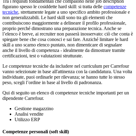
Tra i requisiti fondamentali che compaiono nelle job description
figurano spesso le cosiddette hard skill: si tratta delle
competenze
tecniche
, strettamente legate a uno specifico ambito professionale e
non generalizzabili. Le hard skill sono tra gli elementi che
contribuiscono maggiormente a delineare il profilo professionale,
proprio perché dimostrano una preparazione tecnica. Anche se
l’elenco è breve, ai recruiter non passerà inosservato: ciò che conta è
spiegare bene che cosa conosci e sai fare. Anziché limitare le hard
skill a uno scarno elenco puntato, non dimenticare di segnalare
anche il livello di competenza - idealmente da dimostrare tramite
certificazioni, test o valutazioni strutturate.
Le competenze tecniche da includere nel curriculum per Carrefour
vanno selezionate in base all'attinenza con la candidatura. Una volta
individuate, puoi ordinarle per rilevanza; se hanno tutte lo stesso
peso, scegli l’ordine in base al livello di padronanza.
Qui di seguito un elenco di competenze tecniche importanti per un
dipendente Carrefour.
Gestione magazzino
Analisi vendite
Utilizzo ERP
Competenze personali (soft skill)