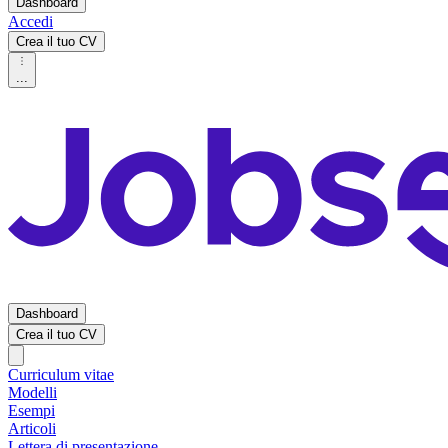
Dashboard
Accedi
Crea il tuo CV
...
Dashboard
Crea il tuo CV
Curriculum vitae
Modelli
Esempi
Articoli
Lettera di presentazione