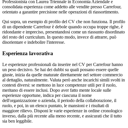
Professionista con Laurea Triennale in Economia Aziendale e
consolidata esperienza come addetto alle vendite presso Carrefour,
orientato a garantire precisione nelle operazioni di riassortimento.
Qui sopra, un esempio di profilo del CV che non funziona. Il profilo
di un dipendente Carrefour è debole quando occupa troppe righe, è
ridondante e impreciso, presentandosi come un riassunto disordinato
del resto del curriculum. In questo modo, invece di attrarre, può
disorientare e indebolire l'interesse.
Esperienza lavorativa
Le esperienze professionali da inserire nel CV per Carrefour hanno
un peso decisivo. Se hai dei dubbi su quali possano essere quelle
giuste, inizia da quelle maturate direttamente nel settore commercio
al dettaglio, naturalmente. Valuta però anche incarichi simili svolti in
contesti diversi: se mettono in luce competenze utili per il ruolo,
meritano di essere inclusi. Dopo aver fatto mente locale sulle
esperienze opportune, indica per ciascuna il nome
dell'organizzazione o azienda, il periodo della collaborazione, il
ruolo, e poi, in un elenco puntato, le mansioni e i risultati di
maggiore rilievo. Disponi le varie esperienze in ordine cronologico
inverso, dalla più recente alla meno recente, e assicurati che il tutto
sia ben leggibile.