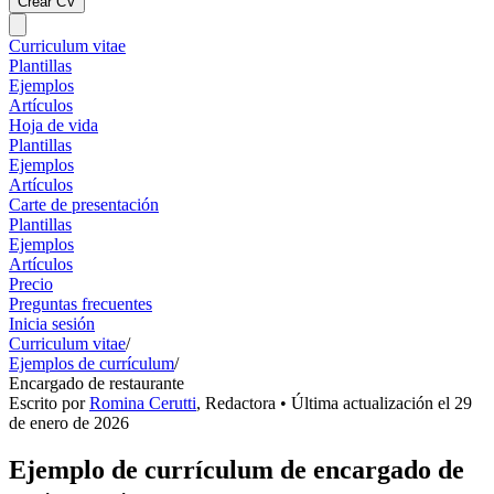
Crear CV
Curriculum vitae
Plantillas
Ejemplos
Artículos
Hoja de vida
Plantillas
Ejemplos
Artículos
Carte de presentación
Plantillas
Ejemplos
Artículos
Precio
Preguntas frecuentes
Inicia sesión
Curriculum vitae
/
Ejemplos de currículum
/
Encargado de restaurante
Escrito por
Romina Cerutti
,
Redactora
• Última actualización el
29
de enero de 2026
Ejemplo de currículum de encargado de