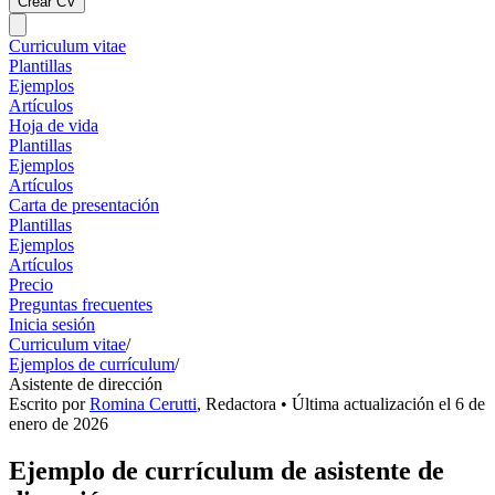
Crear CV
Curriculum vitae
Plantillas
Ejemplos
Artículos
Hoja de vida
Plantillas
Ejemplos
Artículos
Carta de presentación
Plantillas
Ejemplos
Artículos
Precio
Preguntas frecuentes
Inicia sesión
Curriculum vitae
/
Ejemplos de currículum
/
Asistente de dirección
Escrito por
Romina Cerutti
,
Redactora
• Última actualización el
6 de
enero de 2026
Ejemplo de currículum de asistente de