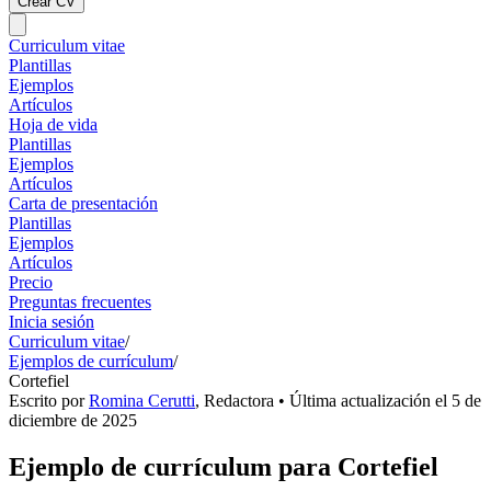
Crear CV
Curriculum vitae
Plantillas
Ejemplos
Artículos
Hoja de vida
Plantillas
Ejemplos
Artículos
Carta de presentación
Plantillas
Ejemplos
Artículos
Precio
Preguntas frecuentes
Inicia sesión
Curriculum vitae
/
Ejemplos de currículum
/
Cortefiel
Escrito por
Romina Cerutti
,
Redactora
• Última actualización el
5 de
diciembre de 2025
Ejemplo de currículum para Cortefiel