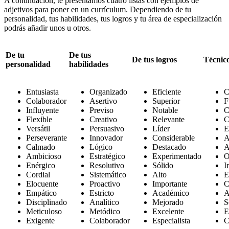
A continuación, te presentamos cuatro listas con ejemplos de
adjetivos para poner en un currículum. Dependiendo de tu
personalidad, tus habilidades, tus logros y tu área de especialización
podrás añadir unos u otros.
De tu
De tus
De tus logros
Técnic
personalidad
habilidades
Entusiasta
Organizado
Eficiente
C
Colaborador
Asertivo
Superior
F
Influyente
Previso
Notable
C
Flexible
Creativo
Relevante
C
Versátil
Persuasivo
Líder
E
Perseverante
Innovador
Considerable
A
Calmado
Lógico
Destacado
A
Ambicioso
Estratégico
Experimentado
O
Enérgico
Resolutivo
Sólido
I
Cordial
Sistemático
Alto
E
Elocuente
Proactivo
Importante
C
Empático
Estricto
Académico
A
Disciplinado
Analítico
Mejorado
S
Meticuloso
Metódico
Excelente
E
Exigente
Colaborador
Especialista
C