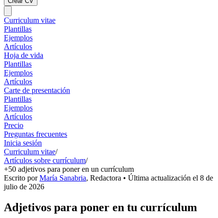
Crear CV
Curriculum vitae
Plantillas
Ejemplos
Artículos
Hoja de vida
Plantillas
Ejemplos
Artículos
Carte de presentación
Plantillas
Ejemplos
Artículos
Precio
Preguntas frecuentes
Inicia sesión
Curriculum vitae
/
Artículos sobre currículum
/
+50 adjetivos para poner en un currículum
Escrito por
María Sanabria
,
Redactora
• Última actualización el
8 de
julio de 2026
Adjetivos para poner en tu currículum