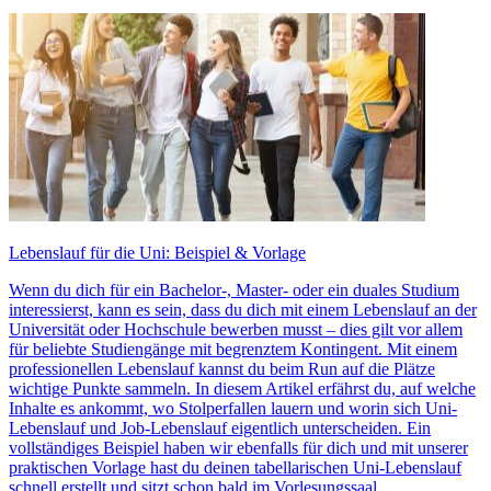
Lebenslauf für die Uni: Beispiel & Vorlage
Wenn du dich für ein Bachelor-, Master- oder ein duales Studium
interessierst, kann es sein, dass du dich mit einem Lebenslauf an der
Universität oder Hochschule bewerben musst – dies gilt vor allem
für beliebte Studiengänge mit begrenztem Kontingent. Mit einem
professionellen Lebenslauf kannst du beim Run auf die Plätze
wichtige Punkte sammeln. In diesem Artikel erfährst du, auf welche
Inhalte es ankommt, wo Stolperfallen lauern und worin sich Uni-
Lebenslauf und Job-Lebenslauf eigentlich unterscheiden. Ein
vollständiges Beispiel haben wir ebenfalls für dich und mit unserer
praktischen Vorlage hast du deinen tabellarischen Uni-Lebenslauf
schnell erstellt und sitzt schon bald im Vorlesungssaal.