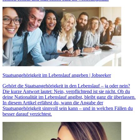
Staatsangehörigkeit im Lebenslauf angeben | Jobseeker
Gehört die Staatsangehörigkeit in den Lebenslauf – ja oder nein?
Die kurze Antwort lautet: Nein, verpflichtend ist sie nicht. Ob du
deine Nationalität im Lebenslauf angibst, bleibt ganz dir überlassen.
In diesem Artikel erfährst du, wann die Angabe der
Staatsangehörigkeit sinnvoll sein kann – und in welchen Fällen du
besser darauf verzichtest.