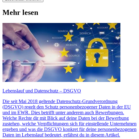
Mehr lesen
Lebenslauf und Datenschutz – DSGVO
Die seit Mai 2018 geltende Datenschutz-Grundverordnung
(DSGVO) regelt den Schutz personenbezogener Daten in der EU
und im EWR. Dies betrifft unter anderem auch Bewerbungen.
Welche Rechte dir mit Blick auf deine Daten bei der Bewerbung
zustehen, welche Verpflichtungen sich für einstellende Unternehmen
ergeben und was die DSGVO konkret für deine personenbezogenen
Daten im Lebenslauf bedeutet, erfährst du in diesem Artikel.