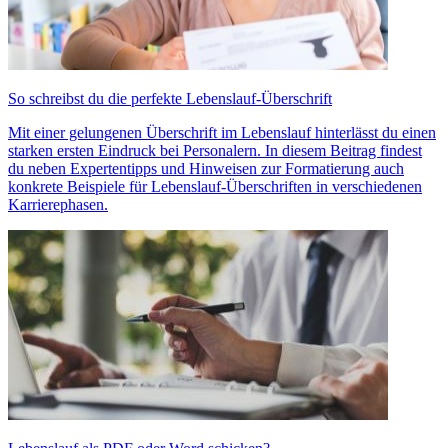
So schreibst du die perfekte Lebenslauf-Überschrift
Mit einer gelungenen Überschrift im Lebenslauf hinterlässt du einen
starken ersten Eindruck bei Personalern. In diesem Beitrag findest
du neben Expertentipps und Hinweisen zur Formatierung auch
konkrete Beispiele für Lebenslauf-Überschriften in verschiedenen
Karrierephasen.