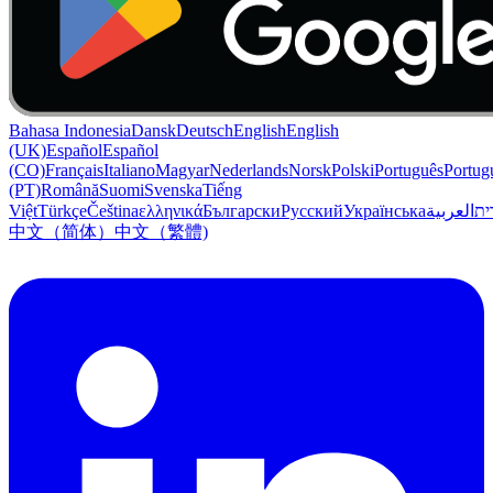
Bahasa Indonesia
Dansk
Deutsch
English
English
(UK)
Español
Español
(CO)
Français
Italiano
Magyar
Nederlands
Norsk
Polski
Português
Portug
(PT)
Română
Suomi
Svenska
Tiếng
Việt
Türkçe
Čeština
ελληνικά
Български
Русский
Українська
العربية
ִית
中文（简体）
中文（繁體)