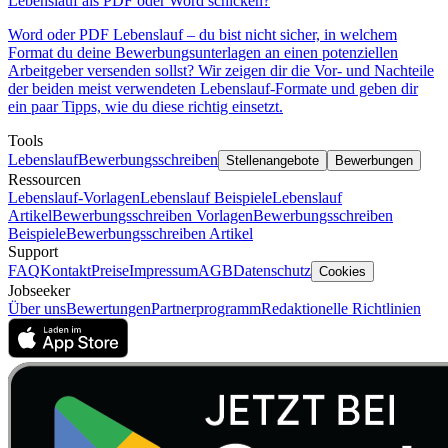
Lebenslauf als PDF oder Word schicken?
Word oder PDF Lebenslauf – du bist nicht sicher, in welchem
Format du deine Bewerbungsunterlagen an einen potenziellen
Arbeitgeber versenden sollst? Wir zeigen dir die Vor- und Nachteile
der beiden meist verwendeten Lebenslauf-Formate und geben dir
ein paar Tipps, wie du diese richtig einsetzt.
Tools
Lebenslauf
Bewerbungsschreiben
Stellenangebote
Bewerbungen
Ressourcen
Lebenslauf-Vorlagen
Lebenslauf Beispiele
Lebenslauf
Artikel
Bewerbungsschreiben Vorlagen
Bewerbungsschreiben
Beispiele
Bewerbungsschreiben Artikel
Support
FAQ
Kontakt
Preise
Impressum
AGB
Datenschutz
Cookies
Jobseeker
Über uns
Bewertungen
Partnerprogramm
Redaktionelle Richtlinien