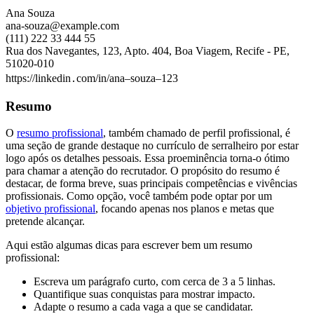
Ana Souza
ana-souza@example.com
(111) 222 33 444 55
Rua dos Navegantes, 123, Apto. 404, Boa Viagem, Recife - PE,
51020-010
https://linkedin․com/in/ana–souza–123
Resumo
O
resumo profissional
, também chamado de perfil profissional, é
uma seção de grande destaque no currículo de serralheiro por estar
logo após os detalhes pessoais. Essa proeminência torna-o ótimo
para chamar a atenção do recrutador. O propósito do resumo é
destacar, de forma breve, suas principais competências e vivências
profissionais. Como opção, você também pode optar por um
objetivo profissional
, focando apenas nos planos e metas que
pretende alcançar.
Aqui estão algumas dicas para escrever bem um resumo
profissional:
Escreva um parágrafo curto, com cerca de 3 a 5 linhas.
Quantifique suas conquistas para mostrar impacto.
Adapte o resumo a cada vaga a que se candidatar.