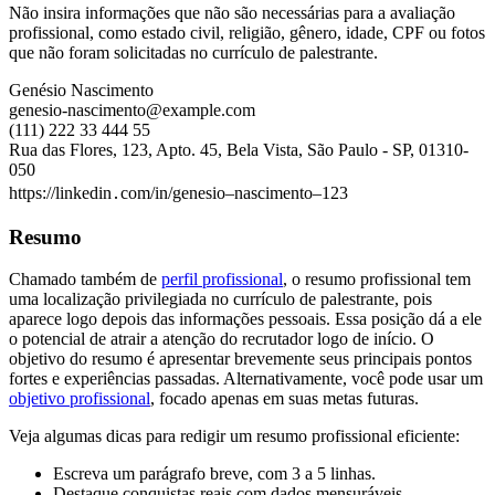
Não insira informações que não são necessárias para a avaliação
profissional, como estado civil, religião, gênero, idade, CPF ou fotos
que não foram solicitadas no currículo de palestrante.
Genésio Nascimento
genesio-nascimento@example.com
(111) 222 33 444 55
Rua das Flores, 123, Apto. 45, Bela Vista, São Paulo - SP, 01310-
050
https://linkedin․com/in/genesio–nascimento–123
Resumo
Chamado também de
perfil profissional
, o resumo profissional tem
uma localização privilegiada no currículo de palestrante, pois
aparece logo depois das informações pessoais. Essa posição dá a ele
o potencial de atrair a atenção do recrutador logo de início. O
objetivo do resumo é apresentar brevemente seus principais pontos
fortes e experiências passadas. Alternativamente, você pode usar um
objetivo profissional
, focado apenas em suas metas futuras.
Veja algumas dicas para redigir um resumo profissional eficiente:
Escreva um parágrafo breve, com 3 a 5 linhas.
Destaque conquistas reais com dados mensuráveis.