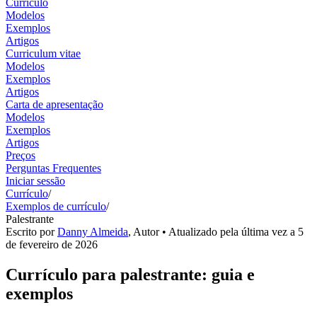
Currículo
Modelos
Exemplos
Artigos
Curriculum vitae
Modelos
Exemplos
Artigos
Carta de apresentação
Modelos
Exemplos
Artigos
Preços
Perguntas Frequentes
Iniciar sessão
Currículo
/
Exemplos de currículo
/
Palestrante
Escrito por
Danny Almeida
,
Autor
• Atualizado pela última vez a
5
de fevereiro de 2026
Currículo para palestrante: guia e
exemplos