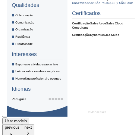
Usar modelo
previous
next