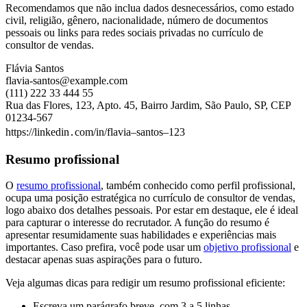
Recomendamos que não inclua dados desnecessários, como estado
civil, religião, gênero, nacionalidade, número de documentos
pessoais ou links para redes sociais privadas no currículo de
consultor de vendas.
Flávia Santos
flavia-santos@example.com
(111) 222 33 444 55
Rua das Flores, 123, Apto. 45, Bairro Jardim, São Paulo, SP, CEP
01234-567
https://linkedin․com/in/flavia–santos–123
Resumo profissional
O
resumo profissional
, também conhecido como perfil profissional,
ocupa uma posição estratégica no currículo de consultor de vendas,
logo abaixo dos detalhes pessoais. Por estar em destaque, ele é ideal
para capturar o interesse do recrutador. A função do resumo é
apresentar resumidamente suas habilidades e experiências mais
importantes. Caso prefira, você pode usar um
objetivo profissional
e
destacar apenas suas aspirações para o futuro.
Veja algumas dicas para redigir um resumo profissional eficiente:
Escreva um parágrafo breve, com 3 a 5 linhas.