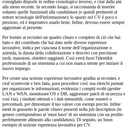
consigliato disporle in ordine cronologico inverso, e cioè dalla più
alla meno recente. In secondo luogo, si raccomanda di inserire
soltanto quelle funzionali alla candidatura (e quindi pertinenti al
settore tecnologie dell'informazione): lo spazio nel CV è poco e
prezioso, ed è imperativo usarlo bene. Infine, devono essere sempre
aggiornate al presente.
Per fornire ai recruiter un quadro chiaro e completo di ciò che hai
fatto e del contributo che hai dato nelle diverse esperienze
lavorative, indica per ciascuna il nome dell’organizzazione o
azienda, la durata della collaborazione e descrivi con precisione
ruoli, mansioni, obiettivi raggiunti. Così verrà fuori l'identikit
professionale di un sistemista a cui non manca niente per iniziare il
nuovo impiego.
Per creare una sezione esperienze lavorative gradita ai recruiter, e
cioè scorrevole e ben fatta, puoi procedere così: usa elenchi puntati
per organizzare le informazioni; evidenzia i compiti svolti (gestire
LAN e WAN, monitorare OS e DB, aggiornare patch di sicurezza e
così via), i risultati ottenuti e i dati misurabili, come numeri o
percentuali, per dimostrare il tuo valore con esempi precisi. Infine
metti in grassetto le parole chiave presenti nella job description (in
genere corrispondono ai 'must have' di un sistemista con un profilo
perfettamente allineato alla candidatura). Di seguito, un buon
esempio di sezione esperienza lavorativa per CV.