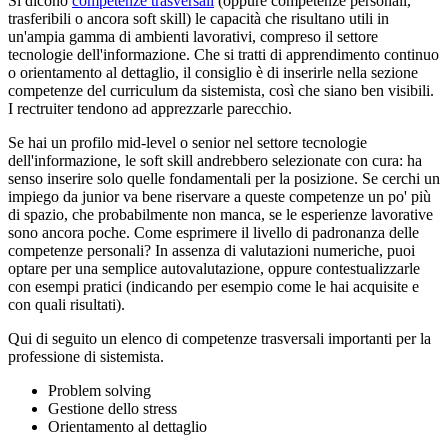
Si dicono
competenze trasversali
(oppure competenze personali,
trasferibili o ancora soft skill) le capacità che risultano utili in
un'ampia gamma di ambienti lavorativi, compreso il settore
tecnologie dell'informazione. Che si tratti di apprendimento continuo
o orientamento al dettaglio, il consiglio è di inserirle nella sezione
competenze del curriculum da sistemista, così che siano ben visibili.
I rectruiter tendono ad apprezzarle parecchio.
Se hai un profilo mid-level o senior nel settore tecnologie
dell'informazione, le soft skill andrebbero selezionate con cura: ha
senso inserire solo quelle fondamentali per la posizione. Se cerchi un
impiego da junior va bene riservare a queste competenze un po' più
di spazio, che probabilmente non manca, se le esperienze lavorative
sono ancora poche. Come esprimere il livello di padronanza delle
competenze personali? In assenza di valutazioni numeriche, puoi
optare per una semplice autovalutazione, oppure contestualizzarle
con esempi pratici (indicando per esempio come le hai acquisite e
con quali risultati).
Qui di seguito un elenco di competenze trasversali importanti per la
professione di sistemista.
Problem solving
Gestione dello stress
Orientamento al dettaglio