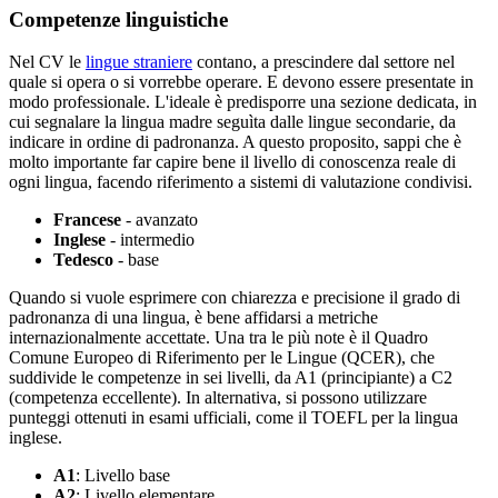
Competenze linguistiche
Nel CV le
lingue straniere
contano, a prescindere dal settore nel
quale si opera o si vorrebbe operare. E devono essere presentate in
modo professionale. L'ideale è predisporre una sezione dedicata, in
cui segnalare la lingua madre seguìta dalle lingue secondarie, da
indicare in ordine di padronanza. A questo proposito, sappi che è
molto importante far capire bene il livello di conoscenza reale di
ogni lingua, facendo riferimento a sistemi di valutazione condivisi.
Francese
- avanzato
Inglese
- intermedio
Tedesco
- base
Quando si vuole esprimere con chiarezza e precisione il grado di
padronanza di una lingua, è bene affidarsi a metriche
internazionalmente accettate. Una tra le più note è il Quadro
Comune Europeo di Riferimento per le Lingue (QCER), che
suddivide le competenze in sei livelli, da A1 (principiante) a C2
(competenza eccellente). In alternativa, si possono utilizzare
punteggi ottenuti in esami ufficiali, come il TOEFL per la lingua
inglese.
A1
: Livello base
A2
: Livello elementare