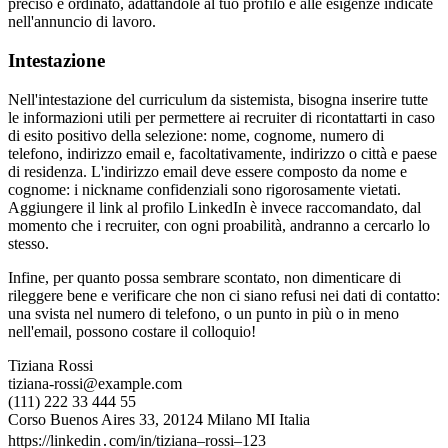
preciso e ordinato, adattandole al tuo profilo e alle esigenze indicate
nell'annuncio di lavoro.
Intestazione
Nell'intestazione del curriculum da sistemista, bisogna inserire tutte
le informazioni utili per permettere ai recruiter di ricontattarti in caso
di esito positivo della selezione: nome, cognome, numero di
telefono, indirizzo email e, facoltativamente, indirizzo o città e paese
di residenza. L'indirizzo email deve essere composto da nome e
cognome: i nickname confidenziali sono rigorosamente vietati.
Aggiungere il link al profilo LinkedIn è invece raccomandato, dal
momento che i recruiter, con ogni proabilità, andranno a cercarlo lo
stesso.
Infine, per quanto possa sembrare scontato, non dimenticare di
rileggere bene e verificare che non ci siano refusi nei dati di contatto:
una svista nel numero di telefono, o un punto in più o in meno
nell'email, possono costare il colloquio!
Tiziana Rossi
tiziana-rossi@example.com
(111) 222 33 444 55
Corso Buenos Aires 33, 20124 Milano MI Italia
https://linkedin․com/in/tiziana–rossi–123