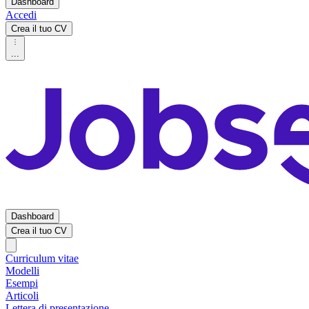
Dashboard
Accedi
Crea il tuo CV
...
Dashboard
Crea il tuo CV
Curriculum vitae
Modelli
Esempi
Articoli
Lettera di presentazione