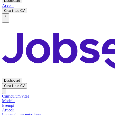
Dashboard
Accedi
Crea il tuo CV
...
Dashboard
Crea il tuo CV
Curriculum vitae
Modelli
Esempi
Articoli
Lettera di presentazione