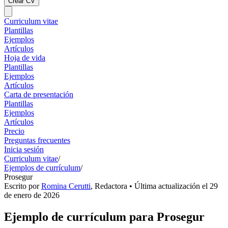
Crear CV
Curriculum vitae
Plantillas
Ejemplos
Artículos
Hoja de vida
Plantillas
Ejemplos
Artículos
Carta de presentación
Plantillas
Ejemplos
Artículos
Precio
Preguntas frecuentes
Inicia sesión
Curriculum vitae
/
Ejemplos de currículum
/
Prosegur
Escrito por
Romina Cerutti
,
Redactora
• Última actualización el
29
de enero de 2026
Ejemplo de currículum para Prosegur