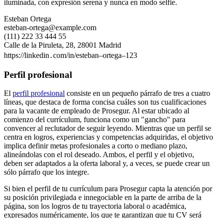
iluminada, con expresión serena y nunca en modo selfie.
Esteban Ortega
esteban-ortega@example.com
(111) 222 33 444 55
Calle de la Piruleta, 28, 28001 Madrid
https://linkedin․com/in/esteban–ortega–123
Perfil profesional
El
perfil profesional
consiste en un pequeño párrafo de tres a cuatro
líneas, que destaca de forma concisa cuáles son tus cualificaciones
para la vacante de empleado de Prosegur. Al estar ubicado al
comienzo del currículum, funciona como un "gancho" para
convencer al reclutador de seguir leyendo. Mientras que un perfil se
centra en logros, experiencias y competencias adquiridas, el objetivo
implica definir metas profesionales a corto o mediano plazo,
alineándolas con el rol deseado. Ambos, el perfil y el objetivo,
deben ser adaptados a la oferta laboral y, a veces, se puede crear un
sólo párrafo que los integre.
Si bien el perfil de tu currículum para Prosegur capta la atención por
su posición privilegiada e innegociable en la parte de arriba de la
página, son los logros de tu trayectoria laboral o académica,
expresados numéricamente, los que te garantizan que tu CV será