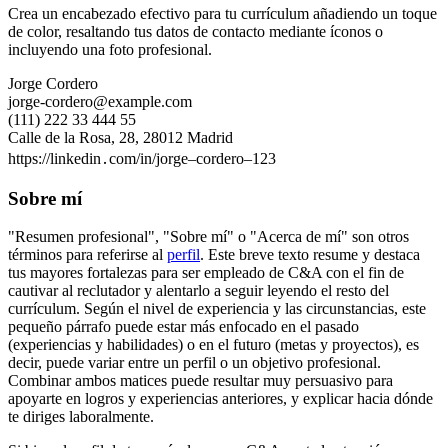
Crea un encabezado efectivo para tu currículum añadiendo un toque
de color, resaltando tus datos de contacto mediante íconos o
incluyendo una foto profesional.
Jorge Cordero
jorge-cordero@example.com
(111) 222 33 444 55
Calle de la Rosa, 28, 28012 Madrid
https://linkedin․com/in/jorge–cordero–123
Sobre mí
"Resumen profesional", "Sobre mí" o "Acerca de mí" son otros
términos para referirse al
perfil
. Este breve texto resume y destaca
tus mayores fortalezas para ser empleado de C&A con el fin de
cautivar al reclutador y alentarlo a seguir leyendo el resto del
currículum. Según el nivel de experiencia y las circunstancias, este
pequeño párrafo puede estar más enfocado en el pasado
(experiencias y habilidades) o en el futuro (metas y proyectos), es
decir, puede variar entre un perfil o un objetivo profesional.
Combinar ambos matices puede resultar muy persuasivo para
apoyarte en logros y experiencias anteriores, y explicar hacia dónde
te diriges laboralmente.