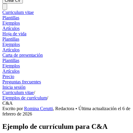
Crear CV
Curriculum vitae
Plantillas
Ejemplos
Artículos
Hoja de vida
Plantillas
Ejemplos
Artículos
Carta de presentación
Plantillas
Ejemplos
Artículos
Precio
Preguntas frecuentes
Inicia sesión
Curriculum vitae
/
Ejemplos de currículum
/
C&A
Escrito por
Romina Cerutti
,
Redactora
• Última actualización el
6 de
febrero de 2026
Ejemplo de currículum para C&A