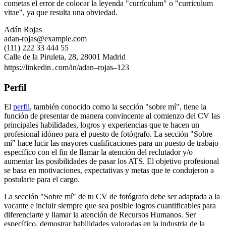
cometas el error de colocar la leyenda "currículum" o "curriculum
vitae", ya que resulta una obviedad.
Adán Rojas
adan-rojas@example.com
(111) 222 33 444 55
Calle de la Piruleta, 28, 28001 Madrid
https://linkedin․com/in/adan–rojas–123
Perfil
El
perfil
, también conocido como la sección "sobre mí", tiene la
función de presentar de manera convincente al comienzo del CV las
principales habilidades, logros y experiencias que te hacen un
profesional idóneo para el puesto de fotógrafo. La sección "Sobre
mí" hace lucir las mayores cualificaciones para un puesto de trabajo
específico con el fin de llamar la atención del reclutador y/o
aumentar las posibilidades de pasar los ATS. El objetivo profesional
se basa en motivaciones, expectativas y metas que te condujeron a
postularte para el cargo.
La sección "Sobre mí" de tu CV de fotógrafo debe ser adaptada a la
vacante e incluir siempre que sea posible logros cuantificables para
diferenciarte y llamar la atención de Recursos Humanos. Ser
específico, demostrar habilidades valoradas en la industria de la