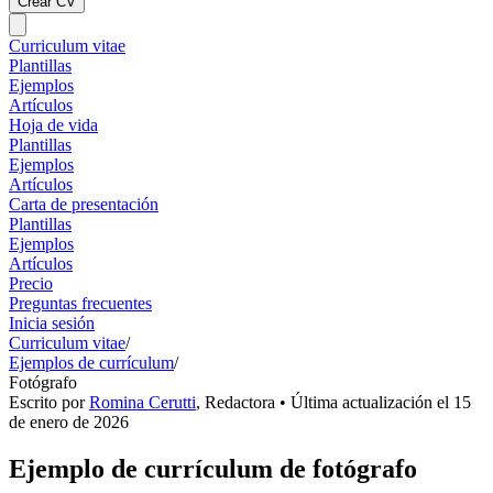
Crear CV
Curriculum vitae
Plantillas
Ejemplos
Artículos
Hoja de vida
Plantillas
Ejemplos
Artículos
Carta de presentación
Plantillas
Ejemplos
Artículos
Precio
Preguntas frecuentes
Inicia sesión
Curriculum vitae
/
Ejemplos de currículum
/
Fotógrafo
Escrito por
Romina Cerutti
,
Redactora
• Última actualización el
15
de enero de 2026
Ejemplo de currículum de fotógrafo