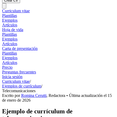
Crear CV
Curriculum vitae
Plantillas
Ejemplos
Artículos
Hoja de vida
Plantillas
Ejemplos
Artículos
Carta de presentación
Plantillas
Ejemplos
Artículos
Precio
Preguntas frecuentes
Inicia sesión
Curriculum vitae
/
Ejemplos de currículum
/
Telecomunicaciones
Escrito por
Romina Cerutti
,
Redactora
• Última actualización el
15
de enero de 2026
Ejemplo de currículum de