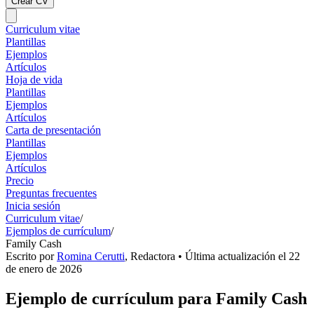
Crear CV
Curriculum vitae
Plantillas
Ejemplos
Artículos
Hoja de vida
Plantillas
Ejemplos
Artículos
Carta de presentación
Plantillas
Ejemplos
Artículos
Precio
Preguntas frecuentes
Inicia sesión
Curriculum vitae
/
Ejemplos de currículum
/
Family Cash
Escrito por
Romina Cerutti
,
Redactora
• Última actualización el
22
de enero de 2026
Ejemplo de currículum para Family Cash