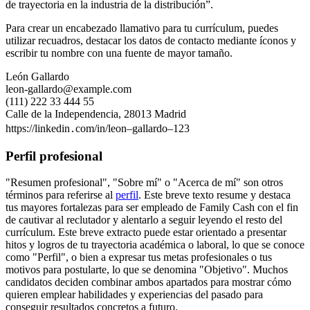
de trayectoria en la industria de la distribución”.
Para crear un encabezado llamativo para tu currículum, puedes
utilizar recuadros, destacar los datos de contacto mediante íconos y
escribir tu nombre con una fuente de mayor tamaño.
León Gallardo
leon-gallardo@example.com
(111) 222 33 444 55
Calle de la Independencia, 28013 Madrid
https://linkedin․com/in/leon–gallardo–123
Perfil profesional
"Resumen profesional", "Sobre mí" o "Acerca de mí" son otros
términos para referirse al
perfil
. Este breve texto resume y destaca
tus mayores fortalezas para ser empleado de Family Cash con el fin
de cautivar al reclutador y alentarlo a seguir leyendo el resto del
currículum. Este breve extracto puede estar orientado a presentar
hitos y logros de tu trayectoria académica o laboral, lo que se conoce
como "Perfil", o bien a expresar tus metas profesionales o tus
motivos para postularte, lo que se denomina "Objetivo". Muchos
candidatos deciden combinar ambos apartados para mostrar cómo
quieren emplear habilidades y experiencias del pasado para
conseguir resultados concretos a futuro.