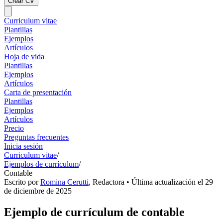
Crear CV
Curriculum vitae
Plantillas
Ejemplos
Artículos
Hoja de vida
Plantillas
Ejemplos
Artículos
Carta de presentación
Plantillas
Ejemplos
Artículos
Precio
Preguntas frecuentes
Inicia sesión
Curriculum vitae
/
Ejemplos de currículum
/
Contable
Escrito por
Romina Cerutti
,
Redactora
• Última actualización el
29
de diciembre de 2025
Ejemplo de currículum de contable