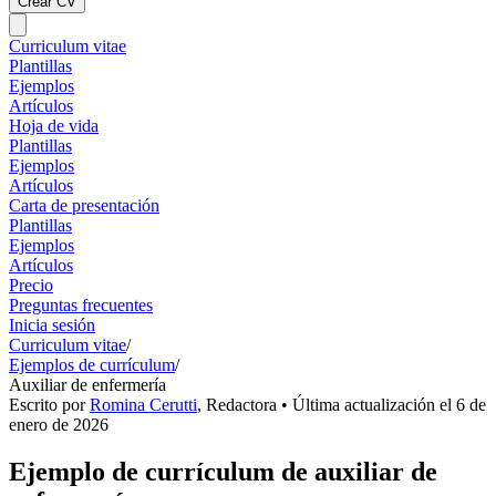
Crear CV
Curriculum vitae
Plantillas
Ejemplos
Artículos
Hoja de vida
Plantillas
Ejemplos
Artículos
Carta de presentación
Plantillas
Ejemplos
Artículos
Precio
Preguntas frecuentes
Inicia sesión
Curriculum vitae
/
Ejemplos de currículum
/
Auxiliar de enfermería
Escrito por
Romina Cerutti
,
Redactora
• Última actualización el
6 de
enero de 2026
Ejemplo de currículum de auxiliar de