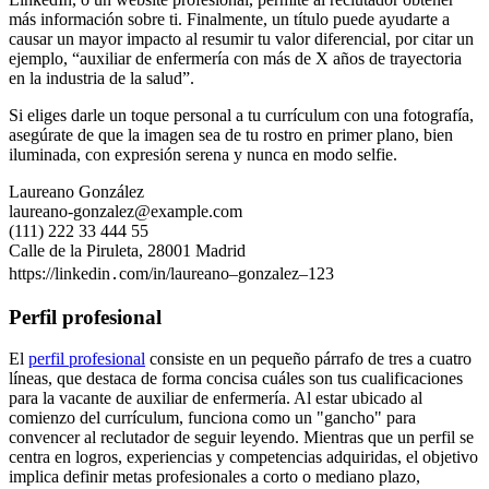
más información sobre ti. Finalmente, un título puede ayudarte a
causar un mayor impacto al resumir tu valor diferencial, por citar un
ejemplo, “auxiliar de enfermería con más de X años de trayectoria
en la industria de la salud”.
Si eliges darle un toque personal a tu currículum con una fotografía,
asegúrate de que la imagen sea de tu rostro en primer plano, bien
iluminada, con expresión serena y nunca en modo selfie.
Laureano González
laureano-gonzalez@example.com
(111) 222 33 444 55
Calle de la Piruleta, 28001 Madrid
https://linkedin․com/in/laureano–gonzalez–123
Perfil profesional
El
perfil profesional
consiste en un pequeño párrafo de tres a cuatro
líneas, que destaca de forma concisa cuáles son tus cualificaciones
para la vacante de auxiliar de enfermería. Al estar ubicado al
comienzo del currículum, funciona como un "gancho" para
convencer al reclutador de seguir leyendo. Mientras que un perfil se
centra en logros, experiencias y competencias adquiridas, el objetivo
implica definir metas profesionales a corto o mediano plazo,